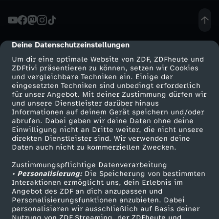
A
f
Deine Datenschutzeinstellungen
cmp-dialog-description
Um dir eine optimale Website von ZDF, ZDFheute und
D
ZDFtivi präsentieren zu können, setzen wir Cookies
und vergleichbare Techniken ein. Einige der
eingesetzten Techniken sind unbedingt erforderlich
z
für unser Angebot. Mit deiner Zustimmung dürfen wir
Mehr ZDF
Service
und unsere Dienstleister darüber hinaus
u
Informationen auf deinem Gerät speichern und/oder
ZDF-Apps
ZDFmitreden
abrufen. Dabei geben wir deine Daten ohne deine
Einwilligung nicht an Dritte weiter, die nicht unsere
m
Smart TV
Kontakt zum ZDF
direkten Dienstleister sind. Wir verwenden deine
Daten auch nicht zu kommerziellen Zwecken.
ZDFtext
Tickets
g
Zustimmungspflichtige Datenverarbeitung
Livestreams
Zuschauerservice
• Personalisierung:
Die Speicherung von bestimmten
e
Sendungen A-Z
Hilfe
Interaktionen ermöglicht uns, dein Erlebnis im
Angebot des ZDF an dich anzupassen und
TV-Programm
Personalisierungsfunktionen anzubieten. Dabei
s
personalisieren wir ausschließlich auf Basis deiner
Nutzung von ZDF Streaming, der ZDFheute und