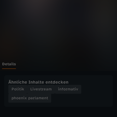
p
a
r
l
a
m
Details
e
Ähnliche Inhalte entdecken
n
Politik
Livestream
informativ
phoenix parlament
t
-