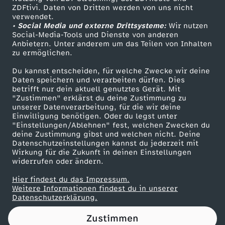
ZDFtivi. Daten von Dritten werden von uns nicht
c
Das ZDF
verwendet.
• Social Media und externe Drittsysteme:
Wir nutzen
ZDF Unternehmen
h
Social-Media-Tools und Dienste von anderen
Anbietern. Unter anderem um das Teilen von Inhalten
Karriere
zu ermöglichen.
e
Presseportal
Du kannst entscheiden, für welche Zwecke wir deine
ZDF goes Schule
Daten speichern und verarbeiten dürfen. Dies
i
betrifft nur dein aktuell genutztes Gerät. Mit
Werbefernsehen
"Zustimmen" erklärst du deine Zustimmung zu
t
unserer Datenverarbeitung, für die wir deine
Mainzelmännchen
Einwilligung benötigen. Oder du legst unter
"Einstellungen/Ablehnen" fest, welchen Zwecken du
e
deine Zustimmung gibst und welchen nicht. Deine
Datenschutzeinstellungen kannst du jederzeit mit
Wirkung für die Zukunft in deinen Einstellungen
r
widerrufen oder ändern.
t
Hier findest du das Impressum.
Partner
Weitere Informationen findest du in unserer
Datenschutzerklärung.
e
Zustimmen