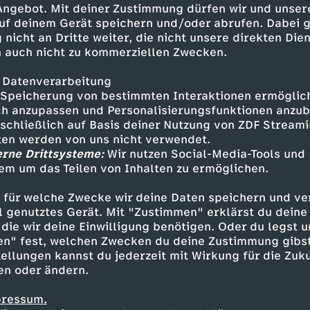
 Angebot. Mit deiner Zustimmung dürfen wir und unser
uf deinem Gerät speichern und/oder abrufen. Dabei 
 nicht an Dritte weiter, die nicht unsere direkten Dien
 auch nicht zu kommerziellen Zwecken.
 Datenverarbeitung
Speicherung von bestimmten Interaktionen ermöglicht
h anzupassen und Personalisierungsfunktionen anzub
sschließlich auf Basis deiner Nutzung von ZDF Stream
tten werden von uns nicht verwendet.
erne Drittsysteme:
Wir nutzen Social-Media-Tools und
em um das Teilen von Inhalten zu ermöglichen.
Inhalte entdecken
 für welche Zwecke wir deine Daten speichern und ver
estream
informativ
phoenix parlament
ell genutztes Gerät. Mit "Zustimmen" erklärst du dein
die wir deine Einwilligung benötigen. Oder du legst u
en" fest, welchen Zwecken du deine Zustimmung gibst
ellungen kannst du jederzeit mit Wirkung für die Zuku
en oder ändern.
pressum.