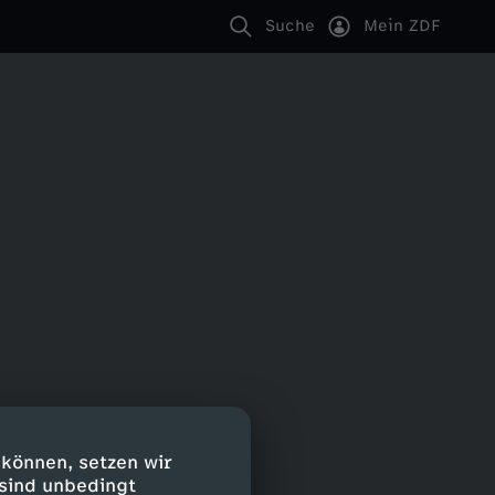
Suche
Mein ZDF
 können, setzen wir
 sind unbedingt