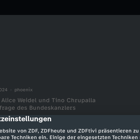
024
phoenix
Alice Weidel und Tino Chrupalla
frage des Bundeskanzlers
zeinstellungen
cription
ebsite von ZDF, ZDFheute und ZDFtivi präsentieren zu
are Techniken ein. Einige der eingesetzten Techniken