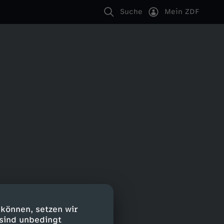
Suche
Mein ZDF
 können, setzen wir
 sind unbedingt