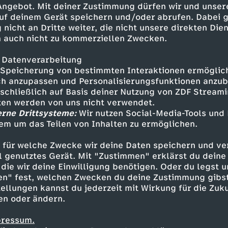
 Angebot. Mit deiner Zustimmung dürfen wir und unser
uf deinem Gerät speichern und/oder abrufen. Dabei 
 nicht an Dritte weiter, die nicht unsere direkten Dien
 auch nicht zu kommerziellen Zwecken.
 Datenverarbeitung
Speicherung von bestimmten Interaktionen ermöglicht
h anzupassen und Personalisierungsfunktionen anzub
sschließlich auf Basis deiner Nutzung von ZDF Stream
tten werden von uns nicht verwendet.
erne Drittsysteme:
Wir nutzen Social-Media-Tools und
em um das Teilen von Inhalten zu ermöglichen.
Inhalte entdecken
 für welche Zwecke wir deine Daten speichern und ver
estream
informativ
phoenix parlament
ell genutztes Gerät. Mit "Zustimmen" erklärst du dein
die wir deine Einwilligung benötigen. Oder du legst u
en" fest, welchen Zwecken du deine Zustimmung gibst
ellungen kannst du jederzeit mit Wirkung für die Zuku
en oder ändern.
pressum.