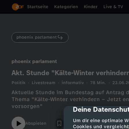
Startseite
Kategorien
Kinder
Live & TV
phoenix parlament
phoenix parlament
Akt. Stunde "Kälte-Winter verhinder
Politik
Livestream
informativ
78 Min.
23.06.2
Aktuelle Stunde im Bundestag auf Antrag
Thema "Kälte-Winter verhindern – Jetzt e
vorsorgen"
Deine Datenschut
cmp-dialog-des
Um dir eine optimale W
Abspielen
Cookies und vergleichb