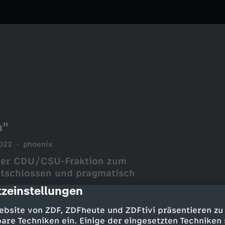
n"
022
phoenix
 der CDU/CSU-Fraktion zum
ntschlossen und pragmatisch
zeinstellungen
cription
ebsite von ZDF, ZDFheute und ZDFtivi präsentieren zu
are Techniken ein. Einige der eingesetzten Techniken