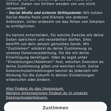
ZDFtivi. Daten von Dritten werden von uns nicht
t
Das ZDF
verwendet.
• Social Media und externe Drittsysteme:
Wir nutzen
ZDF Unternehmen
u
Social-Media-Tools und Dienste von anderen
Anbietern. Unter anderem um das Teilen von Inhalten
Karriere
zu ermöglichen.
n
Presseportal
Du kannst entscheiden, für welche Zwecke wir deine
ZDF goes Schule
Daten speichern und verarbeiten dürfen. Dies
d
betrifft nur dein aktuell genutztes Gerät. Mit
Werbefernsehen
"Zustimmen" erklärst du deine Zustimmung zu
e
unserer Datenverarbeitung, für die wir deine
Mainzelmännchen
Einwilligung benötigen. Oder du legst unter
"Einstellungen/Ablehnen" fest, welchen Zwecken du
z
deine Zustimmung gibst und welchen nicht. Deine
Datenschutzeinstellungen kannst du jederzeit mit
Wirkung für die Zukunft in deinen Einstellungen
u
widerrufen oder ändern.
r
Hier findest du das Impressum.
Partner
Weitere Informationen findest du in unserer
Datenschutzerklärung.
W
Zustimmen