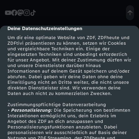
A
k
Deine Datenschutzeinstellungen
cmp-dialog-description
Um dir eine optimale Website von ZDF, ZDFheute und
t
ZDFtivi präsentieren zu können, setzen wir Cookies
und vergleichbare Techniken ein. Einige der
eingesetzten Techniken sind unbedingt erforderlich
u
für unser Angebot. Mit deiner Zustimmung dürfen wir
Mehr ZDF
Service
und unsere Dienstleister darüber hinaus
e
Informationen auf deinem Gerät speichern und/oder
ZDF-Apps
ZDFmitreden
abrufen. Dabei geben wir deine Daten ohne deine
Einwilligung nicht an Dritte weiter, die nicht unsere
l
Smart TV
Kontakt zum ZDF
direkten Dienstleister sind. Wir verwenden deine
Daten auch nicht zu kommerziellen Zwecken.
ZDFtext
Tickets
l
Zustimmungspflichtige Datenverarbeitung
Livestreams
Zuschauerservice
• Personalisierung:
Die Speicherung von bestimmten
e
Sendungen A-Z
Hilfe
Interaktionen ermöglicht uns, dein Erlebnis im
Angebot des ZDF an dich anzupassen und
TV-Programm
Personalisierungsfunktionen anzubieten. Dabei
S
personalisieren wir ausschließlich auf Basis deiner
Nutzung von ZDF Streaming, der ZDFheute und