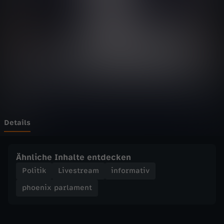
p
a
r
l
a
m
Details
e
Ähnliche Inhalte entdecken
n
Politik
Livestream
informativ
phoenix parlament
t
-