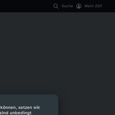
Suche
Mein ZDF
 können, setzen wir
 sind unbedingt