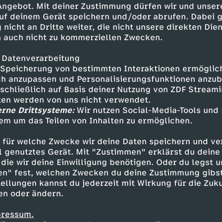
 Angebot. Mit deiner Zustimmung dürfen wir und unser
uf deinem Gerät speichern und/oder abrufen. Dabei 
 nicht an Dritte weiter, die nicht unsere direkten Dien
 auch nicht zu kommerziellen Zwecken.
 Datenverarbeitung
Speicherung von bestimmten Interaktionen ermöglicht
h anzupassen und Personalisierungsfunktionen anzub
sschließlich auf Basis deiner Nutzung von ZDF Stream
tten werden von uns nicht verwendet.
erne Drittsysteme:
Wir nutzen Social-Media-Tools und
em um das Teilen von Inhalten zu ermöglichen.
Inhalte entdecken
 für welche Zwecke wir deine Daten speichern und ver
estream
informativ
phoenix parlament
ell genutztes Gerät. Mit "Zustimmen" erklärst du dein
die wir deine Einwilligung benötigen. Oder du legst u
en" fest, welchen Zwecken du deine Zustimmung gibst
ellungen kannst du jederzeit mit Wirkung für die Zuku
en oder ändern.
pressum.