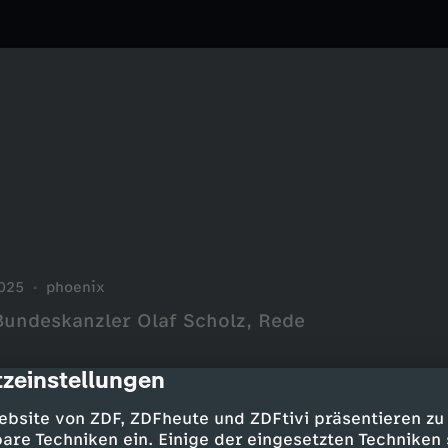
025
phoenix
undeskanzler Olaf Scholz, Rede
zeinstellungen
cription
ebsite von ZDF, ZDFheute und ZDFtivi präsentieren zu
are Techniken ein. Einige der eingesetzten Techniken