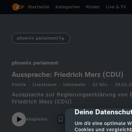
Startseite
Kategorien
Kinder
Live & TV
phoenix parlament
phoenix parlament
Aussprache: Friedrich Merz (CDU)
Politik
Livestream
informativ
22 Min.
29.01.2
Aussprache zur Regierungserklärung von B
Friedrich Merz (CDU)
Deine Datenschut
cmp-dialog-des
Abspielen
Um dir eine optimale W
Cookies und vergleichb