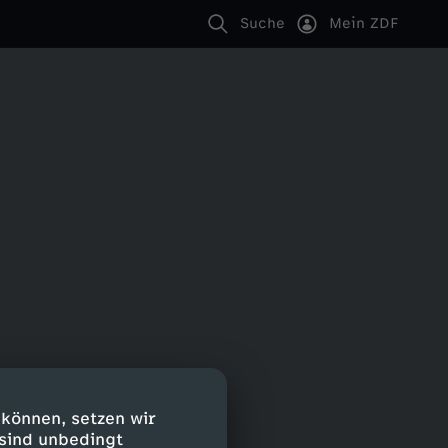
Suche
Mein ZDF
 können, setzen wir
 sind unbedingt