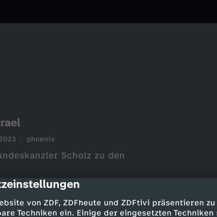
rael
.2023
phoenix
undeskanzler Scholz zu den
zeinstellungen
cription
ebsite von ZDF, ZDFheute und ZDFtivi präsentieren zu
are Techniken ein. Einige der eingesetzten Techniken