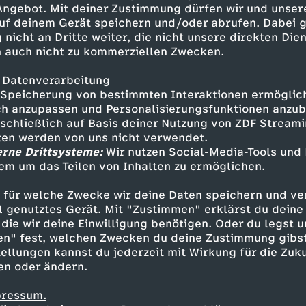
 Angebot. Mit deiner Zustimmung dürfen wir und unser
uf deinem Gerät speichern und/oder abrufen. Dabei 
 nicht an Dritte weiter, die nicht unsere direkten Dien
 auch nicht zu kommerziellen Zwecken.
 Datenverarbeitung
Speicherung von bestimmten Interaktionen ermöglicht
h anzupassen und Personalisierungsfunktionen anzub
sschließlich auf Basis deiner Nutzung von ZDF Stream
tten werden von uns nicht verwendet.
erne Drittsysteme:
Wir nutzen Social-Media-Tools und
em um das Teilen von Inhalten zu ermöglichen.
Inhalte entdecken
 für welche Zwecke wir deine Daten speichern und ver
estream
informativ
phoenix parlament
ell genutztes Gerät. Mit "Zustimmen" erklärst du dein
die wir deine Einwilligung benötigen. Oder du legst u
en" fest, welchen Zwecken du deine Zustimmung gibst
ellungen kannst du jederzeit mit Wirkung für die Zuku
en oder ändern.
pressum.