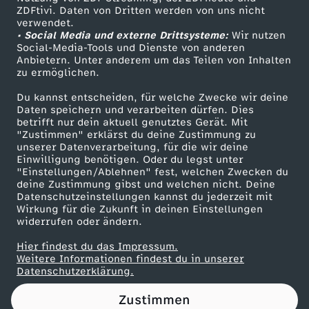
ZDFtivi. Daten von Dritten werden von uns nicht
e
Das ZDF
verwendet.
• Social Media und externe Drittsysteme:
Wir nutzen
ZDF Unternehmen
z
Social-Media-Tools und Dienste von anderen
Anbietern. Unter anderem um das Teilen von Inhalten
Karriere
zu ermöglichen.
u
Presseportal
Du kannst entscheiden, für welche Zwecke wir deine
ZDF goes Schule
Daten speichern und verarbeiten dürfen. Dies
r
betrifft nur dein aktuell genutztes Gerät. Mit
Werbefernsehen
"Zustimmen" erklärst du deine Zustimmung zu
R
unserer Datenverarbeitung, für die wir deine
Mainzelmännchen
Einwilligung benötigen. Oder du legst unter
"Einstellungen/Ablehnen" fest, welchen Zwecken du
e
deine Zustimmung gibst und welchen nicht. Deine
Datenschutzeinstellungen kannst du jederzeit mit
Wirkung für die Zukunft in deinen Einstellungen
g
widerrufen oder ändern.
i
Hier findest du das Impressum.
Partner
Weitere Informationen findest du in unserer
Datenschutzerklärung.
e
Zustimmen