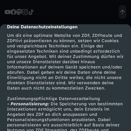
A
u
Deine Datenschutzeinstellungen
cmp-dialog-description
Um dir eine optimale Website von ZDF, ZDFheute und
s
ZDFtivi präsentieren zu können, setzen wir Cookies
und vergleichbare Techniken ein. Einige der
eingesetzten Techniken sind unbedingt erforderlich
s
für unser Angebot. Mit deiner Zustimmung dürfen wir
Mehr ZDF
Service
und unsere Dienstleister darüber hinaus
p
Informationen auf deinem Gerät speichern und/oder
ZDF-Apps
ZDFmitreden
abrufen. Dabei geben wir deine Daten ohne deine
Einwilligung nicht an Dritte weiter, die nicht unsere
r
Smart TV
Kontakt zum ZDF
direkten Dienstleister sind. Wir verwenden deine
Daten auch nicht zu kommerziellen Zwecken.
ZDFtext
Tickets
a
Zustimmungspflichtige Datenverarbeitung
Livestreams
Zuschauerservice
• Personalisierung:
Die Speicherung von bestimmten
c
Sendungen A-Z
Hilfe
Interaktionen ermöglicht uns, dein Erlebnis im
Angebot des ZDF an dich anzupassen und
TV-Programm
Personalisierungsfunktionen anzubieten. Dabei
h
personalisieren wir ausschließlich auf Basis deiner
Nutzung von ZDF Streaming, der ZDFheute und