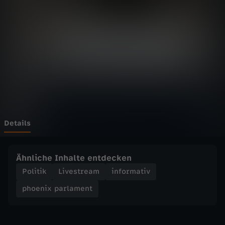
p
a
r
l
a
m
Details
e
Ähnliche Inhalte entdecken
n
Politik
Livestream
informativ
phoenix parlament
t
-