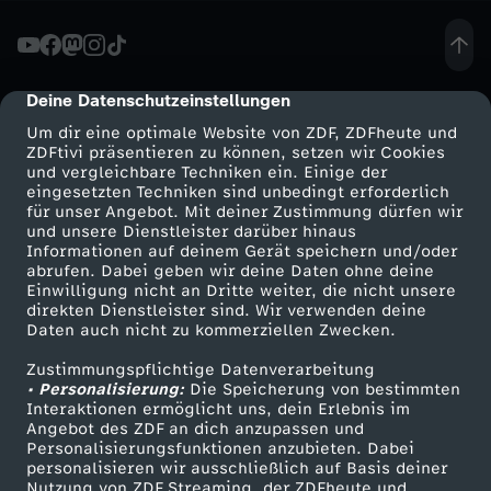
B
e
Deine Datenschutzeinstellungen
cmp-dialog-description
Um dir eine optimale Website von ZDF, ZDFheute und
f
ZDFtivi präsentieren zu können, setzen wir Cookies
und vergleichbare Techniken ein. Einige der
eingesetzten Techniken sind unbedingt erforderlich
r
für unser Angebot. Mit deiner Zustimmung dürfen wir
Mehr ZDF
Service
und unsere Dienstleister darüber hinaus
a
Informationen auf deinem Gerät speichern und/oder
ZDF-Apps
ZDFmitreden
abrufen. Dabei geben wir deine Daten ohne deine
Einwilligung nicht an Dritte weiter, die nicht unsere
g
Smart TV
Kontakt zum ZDF
direkten Dienstleister sind. Wir verwenden deine
Daten auch nicht zu kommerziellen Zwecken.
ZDFtext
Tickets
u
Zustimmungspflichtige Datenverarbeitung
Livestreams
Zuschauerservice
• Personalisierung:
Die Speicherung von bestimmten
n
Sendungen A-Z
Hilfe
Interaktionen ermöglicht uns, dein Erlebnis im
Angebot des ZDF an dich anzupassen und
TV-Programm
Personalisierungsfunktionen anzubieten. Dabei
g
personalisieren wir ausschließlich auf Basis deiner
Nutzung von ZDF Streaming, der ZDFheute und