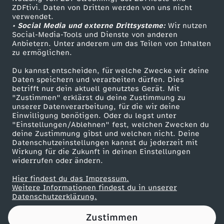
ZDFtivi. Daten von Dritten werden von uns nicht
W
Das ZDF
verwendet.
• Social Media und externe Drittsysteme:
Wir nutzen
ZDF Unternehmen
i
Social-Media-Tools und Dienste von anderen
Anbietern. Unter anderem um das Teilen von Inhalten
Karriere
zu ermöglichen.
r
Presseportal
Du kannst entscheiden, für welche Zwecke wir deine
ZDF goes Schule
Daten speichern und verarbeiten dürfen. Dies
t
betrifft nur dein aktuell genutztes Gerät. Mit
Werbefernsehen
"Zustimmen" erklärst du deine Zustimmung zu
s
unserer Datenverarbeitung, für die wir deine
Mainzelmännchen
Einwilligung benötigen. Oder du legst unter
"Einstellungen/Ablehnen" fest, welchen Zwecken du
c
deine Zustimmung gibst und welchen nicht. Deine
Datenschutzeinstellungen kannst du jederzeit mit
Wirkung für die Zukunft in deinen Einstellungen
h
widerrufen oder ändern.
a
Hier findest du das Impressum.
Partner
Weitere Informationen findest du in unserer
Datenschutzerklärung.
f
Zustimmen