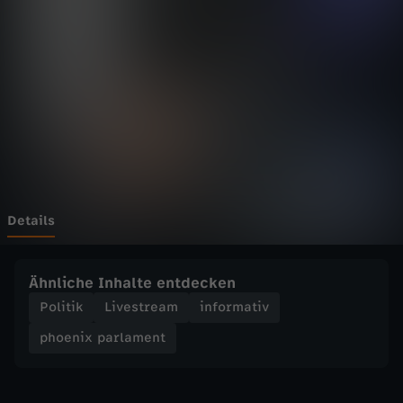
p
Wechseln zu: ZDFheute
a
r
l
a
m
Details
e
Ähnliche Inhalte entdecken
n
Politik
Livestream
informativ
phoenix parlament
t
-