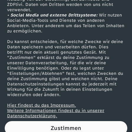
ZDFtivi. Daten von Dritten werden von uns nicht
z
Das ZDF
verwendet.
• Social Media und externe Drittsysteme:
Wir nutzen
ZDF Unternehmen
u
Social-Media-Tools und Dienste von anderen
Anbietern. Unter anderem um das Teilen von Inhalten
Karriere
zu ermöglichen.
m
Presseportal
Du kannst entscheiden, für welche Zwecke wir deine
ZDF goes Schule
Daten speichern und verarbeiten dürfen. Dies
ö
betrifft nur dein aktuell genutztes Gerät. Mit
Werbefernsehen
"Zustimmen" erklärst du deine Zustimmung zu
g
unserer Datenverarbeitung, für die wir deine
Mainzelmännchen
Einwilligung benötigen. Oder du legst unter
"Einstellungen/Ablehnen" fest, welchen Zwecken du
l
deine Zustimmung gibst und welchen nicht. Deine
Datenschutzeinstellungen kannst du jederzeit mit
Wirkung für die Zukunft in deinen Einstellungen
.
widerrufen oder ändern.
C
Hier findest du das Impressum.
Partner
Weitere Informationen findest du in unserer
Datenschutzerklärung.
o
Zustimmen