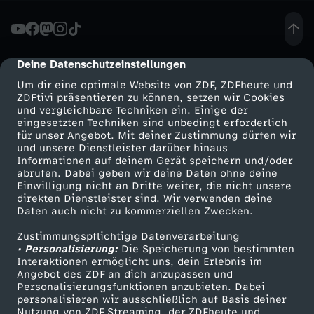
B
e
Deine Datenschutzeinstellungen
cmp-dialog-description
Um dir eine optimale Website von ZDF, ZDFheute und
f
ZDFtivi präsentieren zu können, setzen wir Cookies
und vergleichbare Techniken ein. Einige der
eingesetzten Techniken sind unbedingt erforderlich
r
für unser Angebot. Mit deiner Zustimmung dürfen wir
Mehr ZDF
Service
und unsere Dienstleister darüber hinaus
a
Informationen auf deinem Gerät speichern und/oder
ZDF-Apps
ZDFmitreden
abrufen. Dabei geben wir deine Daten ohne deine
Einwilligung nicht an Dritte weiter, die nicht unsere
g
Smart TV
Kontakt zum ZDF
direkten Dienstleister sind. Wir verwenden deine
Daten auch nicht zu kommerziellen Zwecken.
ZDFtext
Tickets
u
Zustimmungspflichtige Datenverarbeitung
Livestreams
Zuschauerservice
• Personalisierung:
Die Speicherung von bestimmten
n
Sendungen A-Z
Hilfe
Interaktionen ermöglicht uns, dein Erlebnis im
Angebot des ZDF an dich anzupassen und
TV-Programm
Personalisierungsfunktionen anzubieten. Dabei
g
personalisieren wir ausschließlich auf Basis deiner
Nutzung von ZDF Streaming, der ZDFheute und