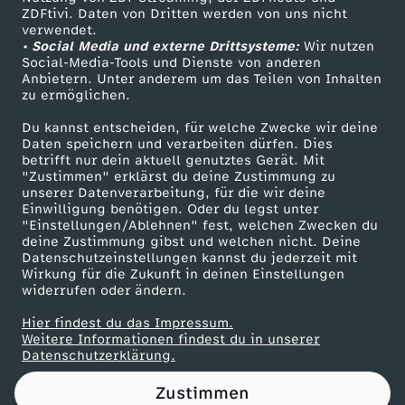
ZDFtivi. Daten von Dritten werden von uns nicht
d
Das ZDF
verwendet.
• Social Media und externe Drittsysteme:
Wir nutzen
ZDF Unternehmen
Social-Media-Tools und Dienste von anderen
Anbietern. Unter anderem um das Teilen von Inhalten
Karriere
zu ermöglichen.
Presseportal
Du kannst entscheiden, für welche Zwecke wir deine
ZDF goes Schule
Daten speichern und verarbeiten dürfen. Dies
betrifft nur dein aktuell genutztes Gerät. Mit
Werbefernsehen
"Zustimmen" erklärst du deine Zustimmung zu
unserer Datenverarbeitung, für die wir deine
Mainzelmännchen
Einwilligung benötigen. Oder du legst unter
"Einstellungen/Ablehnen" fest, welchen Zwecken du
deine Zustimmung gibst und welchen nicht. Deine
Datenschutzeinstellungen kannst du jederzeit mit
Wirkung für die Zukunft in deinen Einstellungen
widerrufen oder ändern.
Hier findest du das Impressum.
Partner
Weitere Informationen findest du in unserer
Datenschutzerklärung.
Zustimmen