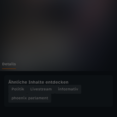
p
a
r
l
a
m
Details
e
Ähnliche Inhalte entdecken
n
Politik
Livestream
informativ
phoenix parlament
t
-