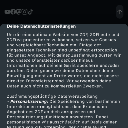
B
ü
Deine Datenschutzeinstellungen
cmp-dialog-description
Um dir eine optimale Website von ZDF, ZDFheute und
r
ZDFtivi präsentieren zu können, setzen wir Cookies
und vergleichbare Techniken ein. Einige der
eingesetzten Techniken sind unbedingt erforderlich
g
für unser Angebot. Mit deiner Zustimmung dürfen wir
Mehr ZDF
Service
und unsere Dienstleister darüber hinaus
e
Informationen auf deinem Gerät speichern und/oder
ZDF-Apps
ZDFmitreden
abrufen. Dabei geben wir deine Daten ohne deine
Einwilligung nicht an Dritte weiter, die nicht unsere
r
Smart TV
Kontakt zum ZDF
direkten Dienstleister sind. Wir verwenden deine
Daten auch nicht zu kommerziellen Zwecken.
ZDFtext
Tickets
g
Zustimmungspflichtige Datenverarbeitung
Livestreams
Zuschauerservice
• Personalisierung:
Die Speicherung von bestimmten
e
Sendungen A-Z
Hilfe
Interaktionen ermöglicht uns, dein Erlebnis im
Angebot des ZDF an dich anzupassen und
TV-Programm
Personalisierungsfunktionen anzubieten. Dabei
l
personalisieren wir ausschließlich auf Basis deiner
Nutzung von ZDF Streaming, der ZDFheute und