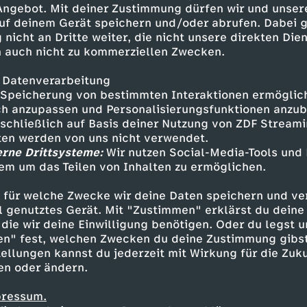
 Angebot. Mit deiner Zustimmung dürfen wir und unser
uf deinem Gerät speichern und/oder abrufen. Dabei 
 nicht an Dritte weiter, die nicht unsere direkten Dien
 auch nicht zu kommerziellen Zwecken.
 Datenverarbeitung
Speicherung von bestimmten Interaktionen ermöglicht
h anzupassen und Personalisierungsfunktionen anzub
sschließlich auf Basis deiner Nutzung von ZDF Stream
tten werden von uns nicht verwendet.
erne Drittsysteme:
Wir nutzen Social-Media-Tools und
em um das Teilen von Inhalten zu ermöglichen.
Inhalte entdecken
 für welche Zwecke wir deine Daten speichern und ver
estream
informativ
phoenix parlament
ell genutztes Gerät. Mit "Zustimmen" erklärst du dein
die wir deine Einwilligung benötigen. Oder du legst u
en" fest, welchen Zwecken du deine Zustimmung gibst
ellungen kannst du jederzeit mit Wirkung für die Zuku
en oder ändern.
pressum.