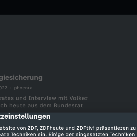
giesicherung
022
phoenix
ates und Interview mit Volker
sich heute aus dem Bundesrat
zeinstellungen
cription
ebsite von ZDF, ZDFheute und ZDFtivi präsentieren zu
are Techniken ein. Einige der eingesetzten Techniken