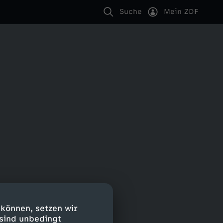
Suche
Mein ZDF
 können, setzen wir
 sind unbedingt