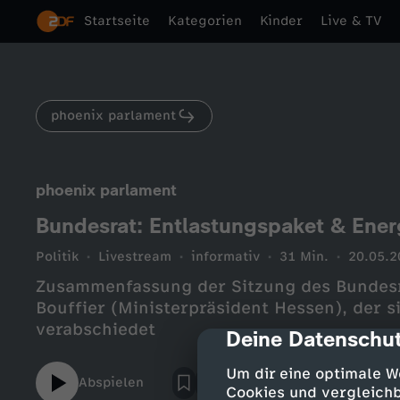
Startseite
Kategorien
Kinder
Live & TV
phoenix parlament
phoenix parlament
Bundesrat: Entlastungspaket & Ener
Politik
Livestream
informativ
31 Min.
20.05.2
Zusammenfassung der Sitzung des Bundesr
Bouffier (Ministerpräsident Hessen), der 
verabschiedet
Deine Datenschut
cmp-dialog-des
Um dir eine optimale W
Abspielen
Cookies und vergleichb