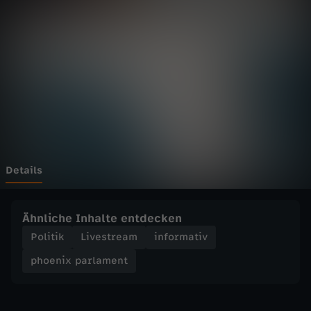
p
a
r
l
a
m
Details
e
Ähnliche Inhalte entdecken
n
Politik
Livestream
informativ
phoenix parlament
t
-