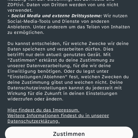
ZDFtivi. Daten von Dritten werden von uns nicht
s
Das ZDF
verwendet.
• Social Media und externe Drittsysteme:
Wir nutzen
ZDF Unternehmen
g
Social-Media-Tools und Dienste von anderen
Anbietern. Unter anderem um das Teilen von Inhalten
Karriere
zu ermöglichen.
e
Presseportal
Du kannst entscheiden, für welche Zwecke wir deine
ZDF goes Schule
Daten speichern und verarbeiten dürfen. Dies
s
betrifft nur dein aktuell genutztes Gerät. Mit
Werbefernsehen
"Zustimmen" erklärst du deine Zustimmung zu
p
unserer Datenverarbeitung, für die wir deine
Mainzelmännchen
Einwilligung benötigen. Oder du legst unter
"Einstellungen/Ablehnen" fest, welchen Zwecken du
r
deine Zustimmung gibst und welchen nicht. Deine
Datenschutzeinstellungen kannst du jederzeit mit
Wirkung für die Zukunft in deinen Einstellungen
ä
widerrufen oder ändern.
c
Hier findest du das Impressum.
Partner
Weitere Informationen findest du in unserer
Datenschutzerklärung.
h
Zustimmen