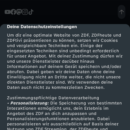
b
u
Deine Datenschutzeinstellungen
cmp-dialog-description
Um dir eine optimale Website von ZDF, ZDFheute und
n
ZDFtivi präsentieren zu können, setzen wir Cookies
und vergleichbare Techniken ein. Einige der
eingesetzten Techniken sind unbedingt erforderlich
d
für unser Angebot. Mit deiner Zustimmung dürfen wir
Mehr ZDF
Service
und unsere Dienstleister darüber hinaus
e
Informationen auf deinem Gerät speichern und/oder
ZDF-Apps
ZDFmitreden
abrufen. Dabei geben wir deine Daten ohne deine
Einwilligung nicht an Dritte weiter, die nicht unsere
s
Smart TV
Kontakt zum ZDF
direkten Dienstleister sind. Wir verwenden deine
Daten auch nicht zu kommerziellen Zwecken.
ZDFtext
Tickets
t
Zustimmungspflichtige Datenverarbeitung
Livestreams
Zuschauerservice
• Personalisierung:
Die Speicherung von bestimmten
a
Sendungen A-Z
Hilfe
Interaktionen ermöglicht uns, dein Erlebnis im
Angebot des ZDF an dich anzupassen und
TV-Programm
Personalisierungsfunktionen anzubieten. Dabei
g
personalisieren wir ausschließlich auf Basis deiner
Nutzung von ZDF Streaming, der ZDFheute und