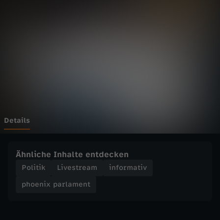
p
a
r
l
a
m
Details
e
Ähnliche Inhalte entdecken
n
Politik
Livestream
informativ
phoenix parlament
t
-