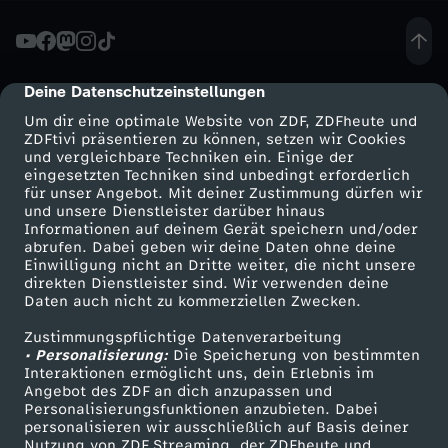
#
b
Deine Datenschutzeinstellungen
cmp-dialog-description
Um dir eine optimale Website von ZDF, ZDFheute und
u
ZDFtivi präsentieren zu können, setzen wir Cookies
und vergleichbare Techniken ein. Einige der
eingesetzten Techniken sind unbedingt erforderlich
n
für unser Angebot. Mit deiner Zustimmung dürfen wir
Mehr ZDF
Service
und unsere Dienstleister darüber hinaus
d
Informationen auf deinem Gerät speichern und/oder
ZDF-Apps
ZDFmitreden
abrufen. Dabei geben wir deine Daten ohne deine
Einwilligung nicht an Dritte weiter, die nicht unsere
e
Smart TV
Kontakt zum ZDF
direkten Dienstleister sind. Wir verwenden deine
Daten auch nicht zu kommerziellen Zwecken.
ZDFtext
Tickets
s
Zustimmungspflichtige Datenverarbeitung
Livestreams
Zuschauerservice
• Personalisierung:
Die Speicherung von bestimmten
t
Sendungen A-Z
Hilfe
Interaktionen ermöglicht uns, dein Erlebnis im
Angebot des ZDF an dich anzupassen und
TV-Programm
Personalisierungsfunktionen anzubieten. Dabei
a
personalisieren wir ausschließlich auf Basis deiner
Nutzung von ZDF Streaming, der ZDFheute und