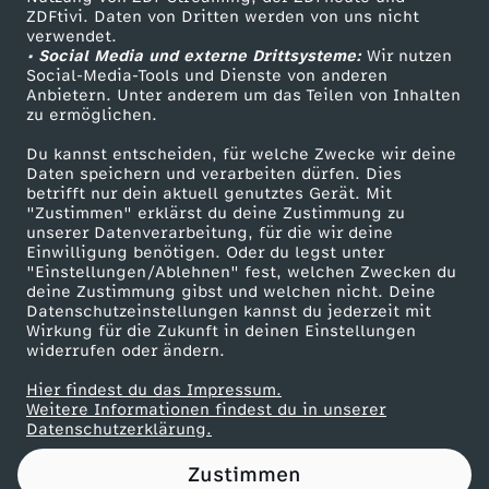
ZDFtivi. Daten von Dritten werden von uns nicht
g
Das ZDF
verwendet.
• Social Media und externe Drittsysteme:
Wir nutzen
ZDF Unternehmen
s
Social-Media-Tools und Dienste von anderen
Anbietern. Unter anderem um das Teilen von Inhalten
Karriere
zu ermöglichen.
g
Presseportal
Du kannst entscheiden, für welche Zwecke wir deine
ZDF goes Schule
Daten speichern und verarbeiten dürfen. Dies
e
betrifft nur dein aktuell genutztes Gerät. Mit
Werbefernsehen
"Zustimmen" erklärst du deine Zustimmung zu
s
unserer Datenverarbeitung, für die wir deine
Mainzelmännchen
Einwilligung benötigen. Oder du legst unter
"Einstellungen/Ablehnen" fest, welchen Zwecken du
p
deine Zustimmung gibst und welchen nicht. Deine
Datenschutzeinstellungen kannst du jederzeit mit
Wirkung für die Zukunft in deinen Einstellungen
r
widerrufen oder ändern.
ä
Hier findest du das Impressum.
Partner
Weitere Informationen findest du in unserer
Datenschutzerklärung.
c
Zustimmen