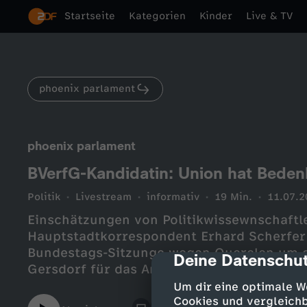
Startseite
Kategorien
Kinder
Live & TV
phoenix parlament
phoenix parlament
BVerfG-Kandidatin: Union hat Bede
Politik
Livestream
informativ
19 Min.
11.07.2
Einschätzungen von Politikwissewnschaftl
Hauptstadtkorrespondent Erhard Scherfer
Bundestags-Sitzunge wegen Querelen um die SPD-Kandidatin Bro
Deine Datenschut
cmp-dialog-des
Gersdorf für das Amt einer Verfassungsric
Um dir eine optimale W
Cookies und vergleichb