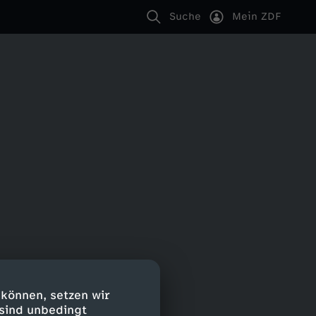
Suche
Mein ZDF
 können, setzen wir
 sind unbedingt