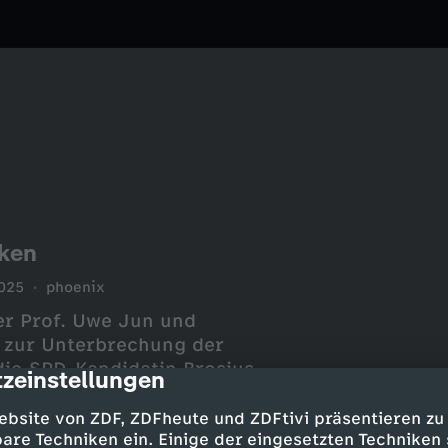
nken
025
phoenix
er Prof. Uwe Jun und
 zur Unterbrechung der
sius-
zeinstellungen
cription
hterin.
ebsite von ZDF, ZDFheute und ZDFtivi präsentieren zu
are Techniken ein. Einige der eingesetzten Techniken