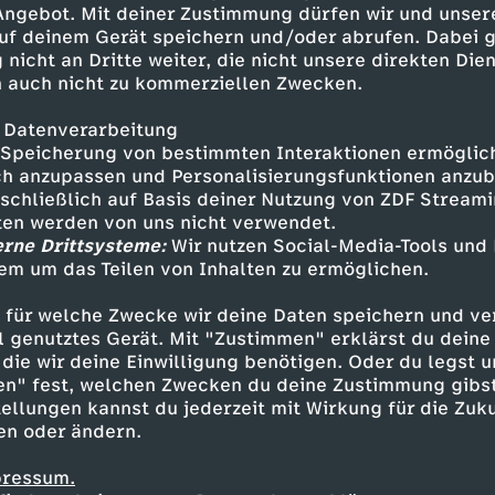
 Angebot. Mit deiner Zustimmung dürfen wir und unser
uf deinem Gerät speichern und/oder abrufen. Dabei 
 nicht an Dritte weiter, die nicht unsere direkten Dien
 auch nicht zu kommerziellen Zwecken.
 Datenverarbeitung
Speicherung von bestimmten Interaktionen ermöglicht
h anzupassen und Personalisierungsfunktionen anzub
sschließlich auf Basis deiner Nutzung von ZDF Stream
tten werden von uns nicht verwendet.
erne Drittsysteme:
Wir nutzen Social-Media-Tools und
em um das Teilen von Inhalten zu ermöglichen.
Inhalte entdecken
 für welche Zwecke wir deine Daten speichern und ver
estream
informativ
phoenix parlament
ell genutztes Gerät. Mit "Zustimmen" erklärst du dein
die wir deine Einwilligung benötigen. Oder du legst u
en" fest, welchen Zwecken du deine Zustimmung gibst
ellungen kannst du jederzeit mit Wirkung für die Zuku
en oder ändern.
pressum.