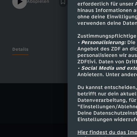
Abspielen
erforderlich für unser
hinaus Informationen a
ohne deine Einwilligung
verwenden deine Daten
Zustimmungspflichtige
• Personalisierung:
Die 
Angebot des ZDF an dic
Details
personalisieren wir au
ZDFtivi. Daten von Dri
• Social Media und ext
Anbietern. Unter ander
Ähnliche 
Du kannst entscheiden,
Politik
Liv
betrifft nur dein aktu
Datenverarbeitung, für 
"Einstellungen/Ablehn
Deine Datenschutzeinst
Einstellungen widerruf
Hier findest du das Im