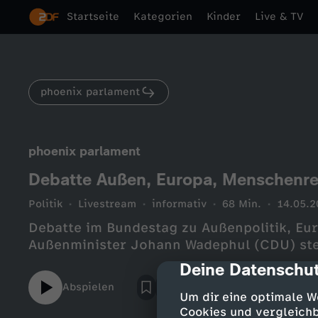
Startseite
Kategorien
Kinder
Live & TV
phoenix parlament
phoenix parlament
Debatte Außen, Europa, Menschenr
Politik
Livestream
informativ
68 Min.
14.05.2
Debatte im Bundestag zu Außenpolitik, Eu
Außenminister Johann Wadephul (CDU) stel
Deine Datenschut
cmp-dialog-des
Abspielen
Um dir eine optimale W
Cookies und vergleichb