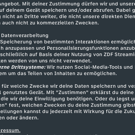
 Angebot. Mit deiner Zustimmung dürfen wir und unser
uf deinem Gerät speichern und/oder abrufen. Dabei 
 nicht an Dritte weiter, die nicht unsere direkten Dien
 auch nicht zu kommerziellen Zwecken.
 Datenverarbeitung
Speicherung von bestimmten Interaktionen ermöglicht
h anzupassen und Personalisierungsfunktionen anzub
sschließlich auf Basis deiner Nutzung von ZDF Stream
tten werden von uns nicht verwendet.
erne Drittsysteme:
Wir nutzen Social-Media-Tools und
em um das Teilen von Inhalten zu ermöglichen.
Inhalte entdecken
 für welche Zwecke wir deine Daten speichern und ver
estream
informativ
phoenix parlament
ell genutztes Gerät. Mit "Zustimmen" erklärst du dein
die wir deine Einwilligung benötigen. Oder du legst u
en" fest, welchen Zwecken du deine Zustimmung gibst
ellungen kannst du jederzeit mit Wirkung für die Zuku
en oder ändern.
pressum.