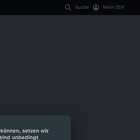
Suche
Mein ZDF
 können, setzen wir
 sind unbedingt