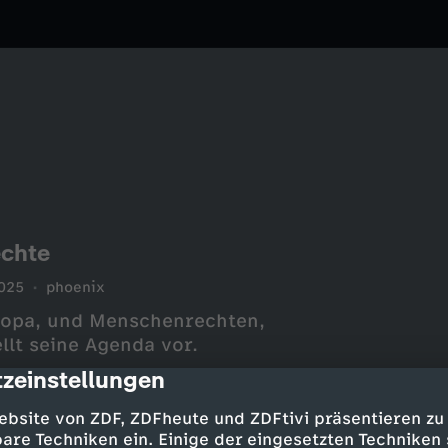
echte
025
phoenix
ropa, und Menschenrechten,
lt seine Agenda vor.
zeinstellungen
cription
ebsite von ZDF, ZDFheute und ZDFtivi präsentieren zu
are Techniken ein. Einige der eingesetzten Techniken