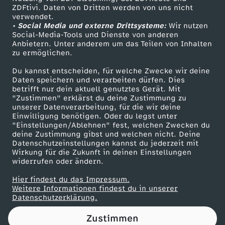
ZDFtivi. Daten von Dritten werden von uns nicht
B
Das ZDF
verwendet.
• Social Media und externe Drittsysteme:
Wir nutzen
ZDF Unternehmen
u
Social-Media-Tools und Dienste von anderen
Anbietern. Unter anderem um das Teilen von Inhalten
Karriere
zu ermöglichen.
n
Presseportal
Du kannst entscheiden, für welche Zwecke wir deine
ZDF goes Schule
Daten speichern und verarbeiten dürfen. Dies
d
betrifft nur dein aktuell genutztes Gerät. Mit
Werbefernsehen
"Zustimmen" erklärst du deine Zustimmung zu
e
unserer Datenverarbeitung, für die wir deine
Mainzelmännchen
Einwilligung benötigen. Oder du legst unter
"Einstellungen/Ablehnen" fest, welchen Zwecken du
s
deine Zustimmung gibst und welchen nicht. Deine
Datenschutzeinstellungen kannst du jederzeit mit
Wirkung für die Zukunft in deinen Einstellungen
t
widerrufen oder ändern.
a
Hier findest du das Impressum.
Partner
Weitere Informationen findest du in unserer
Datenschutzerklärung.
g
Zustimmen