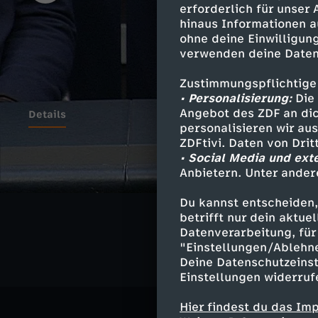
erforderlich für unser
hinaus Informationen a
ohne deine Einwilligung
verwenden deine Daten
Zustimmungspflichtige
• Personalisierung:
Die 
Angebot des ZDF an dic
Details
personalisieren wir au
ZDFtivi. Daten von Dri
• Social Media und ext
Anbietern. Unter ander
Ähnliche 
Du kannst entscheiden,
Politik
Liv
betrifft nur dein aktu
Datenverarbeitung, für 
"Einstellungen/Ablehn
Deine Datenschutzeinst
Einstellungen widerruf
Hier findest du das Im