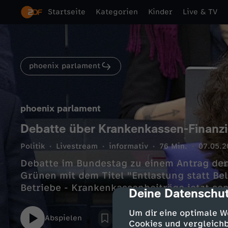
Startseite
Kategorien
Kinder
Live & TV
phoenix parlament
phoenix parlament
Debatte über Krankenkassen-Finanz
Politik
Livestream
informativ
76 Min.
07.05.2
Debatte im Bundestag zu einem Antrag der
Grünen mit dem Titel "Entlastung statt Be
Betriebe - Krankenkassenbeiträge jetzt se
Deine Datenschut
cmp-dialog-des
Um dir eine optimale W
Abspielen
Cookies und vergleichb