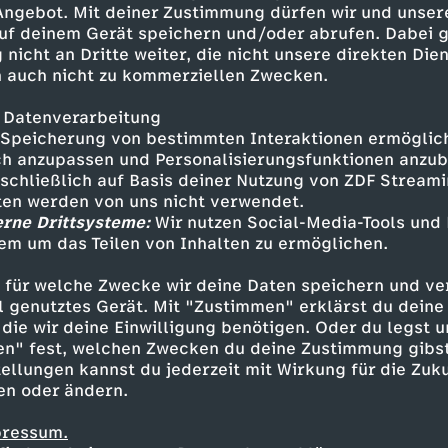
 Angebot. Mit deiner Zustimmung dürfen wir und unser
uf deinem Gerät speichern und/oder abrufen. Dabei 
 nicht an Dritte weiter, die nicht unsere direkten Dien
 auch nicht zu kommerziellen Zwecken.
 Datenverarbeitung
Speicherung von bestimmten Interaktionen ermöglicht
h anzupassen und Personalisierungsfunktionen anzub
sschließlich auf Basis deiner Nutzung von ZDF Stream
tten werden von uns nicht verwendet.
erne Drittsysteme:
Wir nutzen Social-Media-Tools und
em um das Teilen von Inhalten zu ermöglichen.
Inhalte entdecken
 für welche Zwecke wir deine Daten speichern und ver
estream
informativ
phoenix parlament
ell genutztes Gerät. Mit "Zustimmen" erklärst du dein
die wir deine Einwilligung benötigen. Oder du legst u
en" fest, welchen Zwecken du deine Zustimmung gibst
ellungen kannst du jederzeit mit Wirkung für die Zuku
en oder ändern.
pressum.