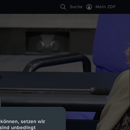
Suche
Mein ZDF
 können, setzen wir
 sind unbedingt