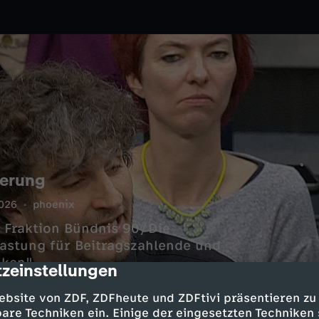
ierung
026
phoenix
 Fraktion Bündnis 90/Die
lastung für Beitragszahlende und
nken"
zeinstellungen
cription
ebsite von ZDF, ZDFheute und ZDFtivi präsentieren zu
are Techniken ein. Einige der eingesetzten Techniken