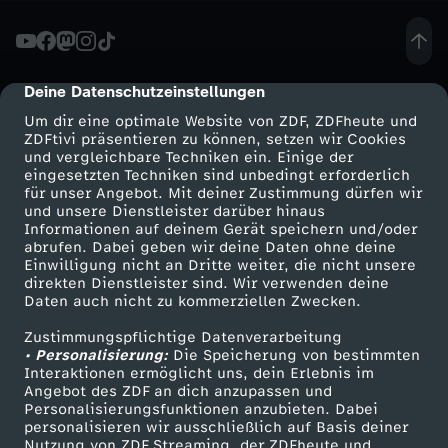
D
e
Deine Datenschutzeinstellungen
cmp-dialog-description
Um dir eine optimale Website von ZDF, ZDFheute und
b
ZDFtivi präsentieren zu können, setzen wir Cookies
und vergleichbare Techniken ein. Einige der
eingesetzten Techniken sind unbedingt erforderlich
a
für unser Angebot. Mit deiner Zustimmung dürfen wir
Mehr ZDF
Service
und unsere Dienstleister darüber hinaus
t
Informationen auf deinem Gerät speichern und/oder
ZDF-Apps
ZDFmitreden
abrufen. Dabei geben wir deine Daten ohne deine
Einwilligung nicht an Dritte weiter, die nicht unsere
t
Smart TV
Kontakt zum ZDF
direkten Dienstleister sind. Wir verwenden deine
Daten auch nicht zu kommerziellen Zwecken.
ZDFtext
Tickets
e
Zustimmungspflichtige Datenverarbeitung
Livestreams
Zuschauerservice
• Personalisierung:
Die Speicherung von bestimmten
z
Sendungen A-Z
Hilfe
Interaktionen ermöglicht uns, dein Erlebnis im
Angebot des ZDF an dich anzupassen und
TV-Programm
Personalisierungsfunktionen anzubieten. Dabei
u
personalisieren wir ausschließlich auf Basis deiner
Nutzung von ZDF Streaming, der ZDFheute und