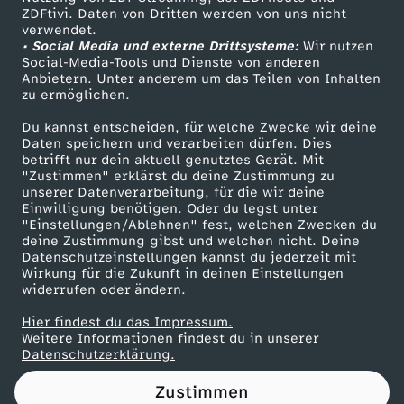
ZDFtivi. Daten von Dritten werden von uns nicht
m
Das ZDF
verwendet.
• Social Media und externe Drittsysteme:
Wir nutzen
ZDF Unternehmen
D
Social-Media-Tools und Dienste von anderen
Anbietern. Unter anderem um das Teilen von Inhalten
Karriere
zu ermöglichen.
e
Presseportal
Du kannst entscheiden, für welche Zwecke wir deine
ZDF goes Schule
Daten speichern und verarbeiten dürfen. Dies
u
betrifft nur dein aktuell genutztes Gerät. Mit
Werbefernsehen
"Zustimmen" erklärst du deine Zustimmung zu
t
unserer Datenverarbeitung, für die wir deine
Mainzelmännchen
Einwilligung benötigen. Oder du legst unter
"Einstellungen/Ablehnen" fest, welchen Zwecken du
s
deine Zustimmung gibst und welchen nicht. Deine
Datenschutzeinstellungen kannst du jederzeit mit
Wirkung für die Zukunft in deinen Einstellungen
c
widerrufen oder ändern.
h
Hier findest du das Impressum.
Partner
Weitere Informationen findest du in unserer
Datenschutzerklärung.
l
Zustimmen