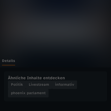
p
a
r
l
a
m
Details
e
Ähnliche Inhalte entdecken
n
Politik
Livestream
informativ
phoenix parlament
t
-