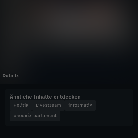
p
a
r
l
a
m
Details
e
Ähnliche Inhalte entdecken
n
Politik
Livestream
informativ
phoenix parlament
t
-