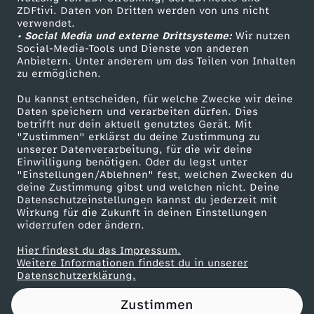
ZDFtivi. Daten von Dritten werden von uns nicht
m
Das ZDF
verwendet.
• Social Media und externe Drittsysteme:
Wir nutzen
ZDF Unternehmen
E
Social-Media-Tools und Dienste von anderen
Anbietern. Unter anderem um das Teilen von Inhalten
Karriere
zu ermöglichen.
t
Presseportal
Du kannst entscheiden, für welche Zwecke wir deine
ZDF goes Schule
Daten speichern und verarbeiten dürfen. Dies
a
betrifft nur dein aktuell genutztes Gerät. Mit
Werbefernsehen
"Zustimmen" erklärst du deine Zustimmung zu
t
unserer Datenverarbeitung, für die wir deine
Mainzelmännchen
Einwilligung benötigen. Oder du legst unter
"Einstellungen/Ablehnen" fest, welchen Zwecken du
f
deine Zustimmung gibst und welchen nicht. Deine
Datenschutzeinstellungen kannst du jederzeit mit
Wirkung für die Zukunft in deinen Einstellungen
ü
widerrufen oder ändern.
r
Hier findest du das Impressum.
Partner
Weitere Informationen findest du in unserer
Datenschutzerklärung.
V
Zustimmen