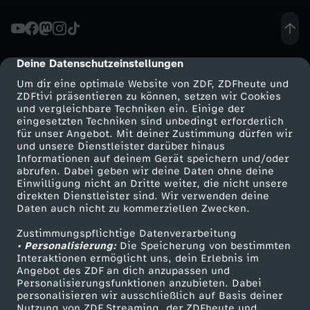
D
e
Deine Datenschutzeinstellungen
cmp-dialog-description
Um dir eine optimale Website von ZDF, ZDFheute und
b
ZDFtivi präsentieren zu können, setzen wir Cookies
und vergleichbare Techniken ein. Einige der
eingesetzten Techniken sind unbedingt erforderlich
a
für unser Angebot. Mit deiner Zustimmung dürfen wir
Mehr ZDF
Service
und unsere Dienstleister darüber hinaus
t
Informationen auf deinem Gerät speichern und/oder
ZDF-Apps
ZDFmitreden
abrufen. Dabei geben wir deine Daten ohne deine
Einwilligung nicht an Dritte weiter, die nicht unsere
t
Smart TV
Kontakt zum ZDF
direkten Dienstleister sind. Wir verwenden deine
Daten auch nicht zu kommerziellen Zwecken.
ZDFtext
Tickets
e
Zustimmungspflichtige Datenverarbeitung
Livestreams
Zuschauerservice
• Personalisierung:
Die Speicherung von bestimmten
z
Sendungen A-Z
Hilfe
Interaktionen ermöglicht uns, dein Erlebnis im
Angebot des ZDF an dich anzupassen und
TV-Programm
Personalisierungsfunktionen anzubieten. Dabei
u
personalisieren wir ausschließlich auf Basis deiner
Nutzung von ZDF Streaming, der ZDFheute und