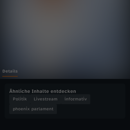
p
a
r
l
a
m
Details
e
Ähnliche Inhalte entdecken
n
Politik
Livestream
informativ
phoenix parlament
t
-