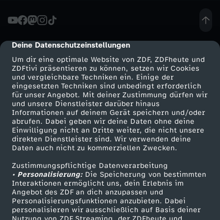
D
e
Deine Datenschutzeinstellungen
cmp-dialog-description
Um dir eine optimale Website von ZDF, ZDFheute und
b
ZDFtivi präsentieren zu können, setzen wir Cookies
und vergleichbare Techniken ein. Einige der
eingesetzten Techniken sind unbedingt erforderlich
a
für unser Angebot. Mit deiner Zustimmung dürfen wir
Mehr ZDF
Service
und unsere Dienstleister darüber hinaus
t
Informationen auf deinem Gerät speichern und/oder
ZDF-Apps
ZDFmitreden
abrufen. Dabei geben wir deine Daten ohne deine
Einwilligung nicht an Dritte weiter, die nicht unsere
t
Smart TV
Kontakt zum ZDF
direkten Dienstleister sind. Wir verwenden deine
Daten auch nicht zu kommerziellen Zwecken.
ZDFtext
Tickets
e
Zustimmungspflichtige Datenverarbeitung
Livestreams
Zuschauerservice
• Personalisierung:
Die Speicherung von bestimmten
z
Sendungen A-Z
Hilfe
Interaktionen ermöglicht uns, dein Erlebnis im
Angebot des ZDF an dich anzupassen und
TV-Programm
Personalisierungsfunktionen anzubieten. Dabei
u
personalisieren wir ausschließlich auf Basis deiner
Nutzung von ZDF Streaming, der ZDFheute und