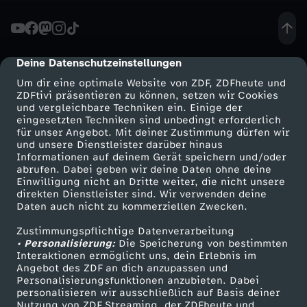
D
e
Deine Datenschutzeinstellungen
cmp-dialog-description
Um dir eine optimale Website von ZDF, ZDFheute und
b
ZDFtivi präsentieren zu können, setzen wir Cookies
und vergleichbare Techniken ein. Einige der
eingesetzten Techniken sind unbedingt erforderlich
a
für unser Angebot. Mit deiner Zustimmung dürfen wir
Mehr ZDF
Service
und unsere Dienstleister darüber hinaus
t
Informationen auf deinem Gerät speichern und/oder
ZDF-Apps
ZDFmitreden
abrufen. Dabei geben wir deine Daten ohne deine
Einwilligung nicht an Dritte weiter, die nicht unsere
t
Smart TV
Kontakt zum ZDF
direkten Dienstleister sind. Wir verwenden deine
Daten auch nicht zu kommerziellen Zwecken.
ZDFtext
Tickets
e
Zustimmungspflichtige Datenverarbeitung
Livestreams
Zuschauerservice
• Personalisierung:
Die Speicherung von bestimmten
z
Sendungen A-Z
Hilfe
Interaktionen ermöglicht uns, dein Erlebnis im
Angebot des ZDF an dich anzupassen und
TV-Programm
Personalisierungsfunktionen anzubieten. Dabei
u
personalisieren wir ausschließlich auf Basis deiner
Nutzung von ZDF Streaming, der ZDFheute und