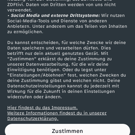
ZDFtivi. Daten von Dritten werden von uns nicht
r
Das ZDF
verwendet.
• Social Media und externe Drittsysteme:
Wir nutzen
ZDF Unternehmen
F
Social-Media-Tools und Dienste von anderen
Anbietern. Unter anderem um das Teilen von Inhalten
Karriere
zu ermöglichen.
i
Presseportal
Du kannst entscheiden, für welche Zwecke wir deine
ZDF goes Schule
Daten speichern und verarbeiten dürfen. Dies
n
betrifft nur dein aktuell genutztes Gerät. Mit
Werbefernsehen
"Zustimmen" erklärst du deine Zustimmung zu
a
unserer Datenverarbeitung, für die wir deine
Mainzelmännchen
Einwilligung benötigen. Oder du legst unter
"Einstellungen/Ablehnen" fest, welchen Zwecken du
n
deine Zustimmung gibst und welchen nicht. Deine
Datenschutzeinstellungen kannst du jederzeit mit
Wirkung für die Zukunft in deinen Einstellungen
z
widerrufen oder ändern.
p
Hier findest du das Impressum.
Partner
Weitere Informationen findest du in unserer
Datenschutzerklärung.
o
Zustimmen