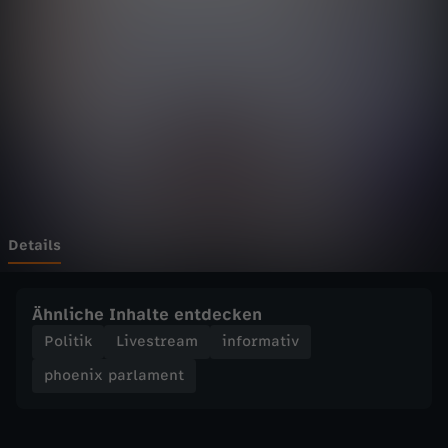
p
a
r
l
a
m
Details
e
Ähnliche Inhalte entdecken
n
Politik
Livestream
informativ
phoenix parlament
t
-