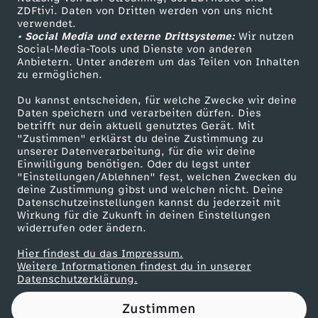
ZDFtivi. Daten von Dritten werden von uns nicht
r
Das ZDF
verwendet.
• Social Media und externe Drittsysteme:
Wir nutzen
ZDF Unternehmen
G
Social-Media-Tools und Dienste von anderen
Anbietern. Unter anderem um das Teilen von Inhalten
Karriere
zu ermöglichen.
e
Presseportal
Du kannst entscheiden, für welche Zwecke wir deine
ZDF goes Schule
Daten speichern und verarbeiten dürfen. Dies
s
betrifft nur dein aktuell genutztes Gerät. Mit
Werbefernsehen
"Zustimmen" erklärst du deine Zustimmung zu
c
unserer Datenverarbeitung, für die wir deine
Mainzelmännchen
Einwilligung benötigen. Oder du legst unter
"Einstellungen/Ablehnen" fest, welchen Zwecken du
h
deine Zustimmung gibst und welchen nicht. Deine
Datenschutzeinstellungen kannst du jederzeit mit
Wirkung für die Zukunft in deinen Einstellungen
ä
widerrufen oder ändern.
f
Hier findest du das Impressum.
Partner
Weitere Informationen findest du in unserer
Datenschutzerklärung.
t
Zustimmen