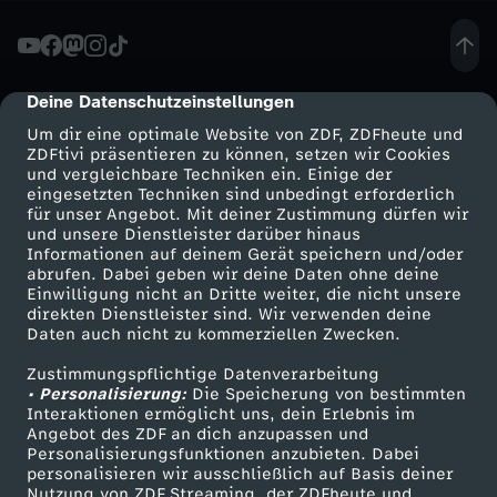
D
e
Deine Datenschutzeinstellungen
cmp-dialog-description
Um dir eine optimale Website von ZDF, ZDFheute und
b
ZDFtivi präsentieren zu können, setzen wir Cookies
und vergleichbare Techniken ein. Einige der
eingesetzten Techniken sind unbedingt erforderlich
a
für unser Angebot. Mit deiner Zustimmung dürfen wir
Mehr ZDF
Service
und unsere Dienstleister darüber hinaus
t
Informationen auf deinem Gerät speichern und/oder
ZDF-Apps
ZDFmitreden
abrufen. Dabei geben wir deine Daten ohne deine
Einwilligung nicht an Dritte weiter, die nicht unsere
t
Smart TV
Kontakt zum ZDF
direkten Dienstleister sind. Wir verwenden deine
Daten auch nicht zu kommerziellen Zwecken.
ZDFtext
Tickets
e
Zustimmungspflichtige Datenverarbeitung
Livestreams
Zuschauerservice
• Personalisierung:
Die Speicherung von bestimmten
z
Sendungen A-Z
Hilfe
Interaktionen ermöglicht uns, dein Erlebnis im
Angebot des ZDF an dich anzupassen und
TV-Programm
Personalisierungsfunktionen anzubieten. Dabei
u
personalisieren wir ausschließlich auf Basis deiner
Nutzung von ZDF Streaming, der ZDFheute und