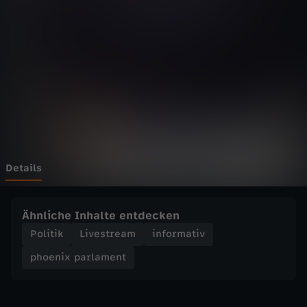
p
a
r
l
a
m
Details
e
Ähnliche Inhalte entdecken
n
Politik
Livestream
informativ
phoenix parlament
t
-