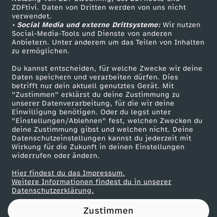
ZDFtivi. Daten von Dritten werden von uns nicht
u
Das ZDF
verwendet.
• Social Media und externe Drittsysteme:
Wir nutzen
ZDF Unternehmen
E
Social-Media-Tools und Dienste von anderen
Anbietern. Unter anderem um das Teilen von Inhalten
Karriere
zu ermöglichen.
n
Presseportal
Du kannst entscheiden, für welche Zwecke wir deine
ZDF goes Schule
Daten speichern und verarbeiten dürfen. Dies
e
betrifft nur dein aktuell genutztes Gerät. Mit
Werbefernsehen
"Zustimmen" erklärst du deine Zustimmung zu
r
unserer Datenverarbeitung, für die wir deine
Mainzelmännchen
Einwilligung benötigen. Oder du legst unter
"Einstellungen/Ablehnen" fest, welchen Zwecken du
g
deine Zustimmung gibst und welchen nicht. Deine
Datenschutzeinstellungen kannst du jederzeit mit
Wirkung für die Zukunft in deinen Einstellungen
i
widerrufen oder ändern.
e
Hier findest du das Impressum.
Partner
Weitere Informationen findest du in unserer
Datenschutzerklärung.
e
Zustimmen