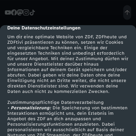
D
e
Deine Datenschutzeinstellungen
cmp-dialog-description
Um dir eine optimale Website von ZDF, ZDFheute und
b
ZDFtivi präsentieren zu können, setzen wir Cookies
und vergleichbare Techniken ein. Einige der
eingesetzten Techniken sind unbedingt erforderlich
a
für unser Angebot. Mit deiner Zustimmung dürfen wir
Mehr ZDF
Service
und unsere Dienstleister darüber hinaus
t
Informationen auf deinem Gerät speichern und/oder
ZDF-Apps
ZDFmitreden
abrufen. Dabei geben wir deine Daten ohne deine
Einwilligung nicht an Dritte weiter, die nicht unsere
t
Smart TV
Kontakt zum ZDF
direkten Dienstleister sind. Wir verwenden deine
Daten auch nicht zu kommerziellen Zwecken.
ZDFtext
Tickets
e
Zustimmungspflichtige Datenverarbeitung
Livestreams
Zuschauerservice
• Personalisierung:
Die Speicherung von bestimmten
n
Sendungen A-Z
Hilfe
Interaktionen ermöglicht uns, dein Erlebnis im
Angebot des ZDF an dich anzupassen und
TV-Programm
Personalisierungsfunktionen anzubieten. Dabei
z
personalisieren wir ausschließlich auf Basis deiner
Nutzung von ZDF Streaming, der ZDFheute und