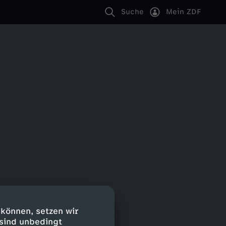
Suche
Mein ZDF
 können, setzen wir
 sind unbedingt