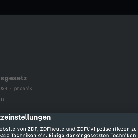
gsgesetz
024
phoenix
en
zeinstellungen
cription
ebsite von ZDF, ZDFheute und ZDFtivi präsentieren zu
are Techniken ein. Einige der eingesetzten Techniken