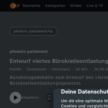
Startseite
Kategorien
Kinder
Live & TV
phoenix parlament
phoenix parlament
Entwurf viertes Bürokratieentlastun
Politik
Livestream
informativ
52 Min.
26.09.2
Bundestagsdebatte zum Entwurf des viert
Bürokratieentlastungsgesetzes
Deine Datenschut
cmp-dialog-des
Abspielen
Um dir eine optimale W
Cookies und vergleichb