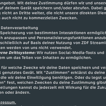
 Angebot. Mit deiner Zustimmung dürfen wir und unser
uf deinem Gerät speichern und/oder abrufen. Dabei 
 nicht an Dritte weiter, die nicht unsere direkten Dien
 auch nicht zu kommerziellen Zwecken.
 Datenverarbeitung
Speicherung von bestimmten Interaktionen ermöglicht
h anzupassen und Personalisierungsfunktionen anzub
sschließlich auf Basis deiner Nutzung von ZDF Stream
tten werden von uns nicht verwendet.
erne Drittsysteme:
Wir nutzen Social-Media-Tools und
em um das Teilen von Inhalten zu ermöglichen.
Inhalte entdecken
 für welche Zwecke wir deine Daten speichern und ver
estream
informativ
phoenix parlament
ell genutztes Gerät. Mit "Zustimmen" erklärst du dein
die wir deine Einwilligung benötigen. Oder du legst u
en" fest, welchen Zwecken du deine Zustimmung gibst
ellungen kannst du jederzeit mit Wirkung für die Zuku
en oder ändern.
pressum.