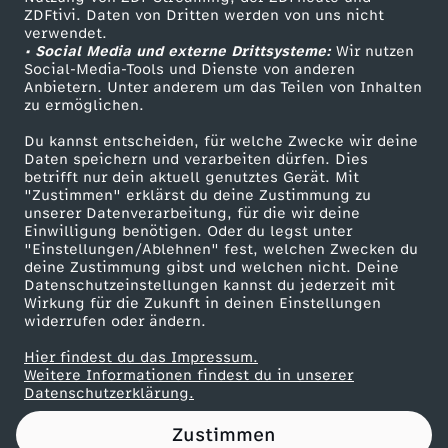
ZDFtivi. Daten von Dritten werden von uns nicht
d
Das ZDF
verwendet.
• Social Media und externe Drittsysteme:
Wir nutzen
ZDF Unternehmen
h
Social-Media-Tools und Dienste von anderen
Anbietern. Unter anderem um das Teilen von Inhalten
Karriere
zu ermöglichen.
e
Presseportal
Du kannst entscheiden, für welche Zwecke wir deine
ZDF goes Schule
Daten speichern und verarbeiten dürfen. Dies
i
betrifft nur dein aktuell genutztes Gerät. Mit
Werbefernsehen
"Zustimmen" erklärst du deine Zustimmung zu
t
unserer Datenverarbeitung, für die wir deine
Mainzelmännchen
Einwilligung benötigen. Oder du legst unter
"Einstellungen/Ablehnen" fest, welchen Zwecken du
deine Zustimmung gibst und welchen nicht. Deine
Datenschutzeinstellungen kannst du jederzeit mit
Wirkung für die Zukunft in deinen Einstellungen
widerrufen oder ändern.
Hier findest du das Impressum.
Partner
Weitere Informationen findest du in unserer
Datenschutzerklärung.
Zustimmen