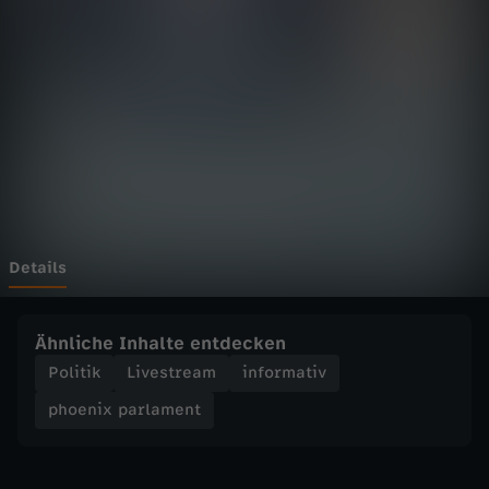
p
a
r
l
a
m
Details
e
Ähnliche Inhalte entdecken
n
Politik
Livestream
informativ
phoenix parlament
t
-