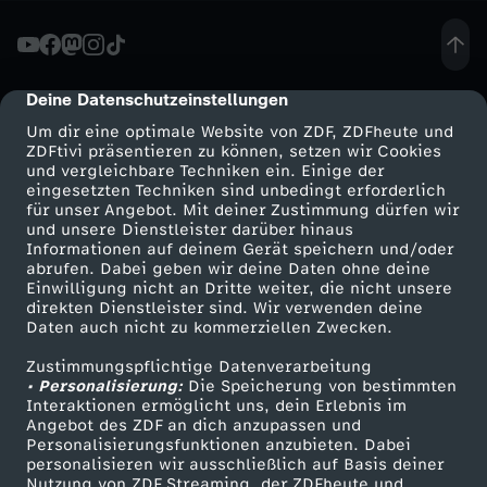
E
t
Deine Datenschutzeinstellungen
cmp-dialog-description
Um dir eine optimale Website von ZDF, ZDFheute und
a
ZDFtivi präsentieren zu können, setzen wir Cookies
und vergleichbare Techniken ein. Einige der
eingesetzten Techniken sind unbedingt erforderlich
t
für unser Angebot. Mit deiner Zustimmung dürfen wir
Mehr ZDF
Service
und unsere Dienstleister darüber hinaus
G
Informationen auf deinem Gerät speichern und/oder
ZDF-Apps
ZDFmitreden
abrufen. Dabei geben wir deine Daten ohne deine
Einwilligung nicht an Dritte weiter, die nicht unsere
e
Smart TV
Kontakt zum ZDF
direkten Dienstleister sind. Wir verwenden deine
Daten auch nicht zu kommerziellen Zwecken.
ZDFtext
Tickets
s
Zustimmungspflichtige Datenverarbeitung
Livestreams
Zuschauerservice
• Personalisierung:
Die Speicherung von bestimmten
u
Sendungen A-Z
Hilfe
Interaktionen ermöglicht uns, dein Erlebnis im
Angebot des ZDF an dich anzupassen und
TV-Programm
Personalisierungsfunktionen anzubieten. Dabei
n
personalisieren wir ausschließlich auf Basis deiner
Nutzung von ZDF Streaming, der ZDFheute und