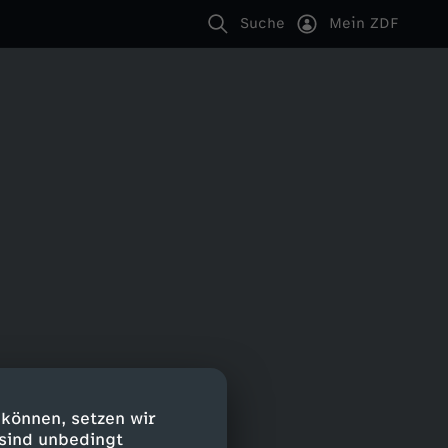
Suche
Mein ZDF
 können, setzen wir
 sind unbedingt