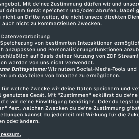
 Angebot. Mit deiner Zustimmung dürfen wir und unser
uf deinem Gerät speichern und/oder abrufen. Dabei 
 nicht an Dritte weiter, die nicht unsere direkten Dien
 auch nicht zu kommerziellen Zwecken.
 Datenverarbeitung
Speicherung von bestimmten Interaktionen ermöglicht
h anzupassen und Personalisierungsfunktionen anzub
sschließlich auf Basis deiner Nutzung von ZDF Stream
tten werden von uns nicht verwendet.
erne Drittsysteme:
Wir nutzen Social-Media-Tools und
em um das Teilen von Inhalten zu ermöglichen.
Inhalte entdecken
 für welche Zwecke wir deine Daten speichern und ver
estream
informativ
phoenix parlament
ell genutztes Gerät. Mit "Zustimmen" erklärst du dein
die wir deine Einwilligung benötigen. Oder du legst u
en" fest, welchen Zwecken du deine Zustimmung gibst
ellungen kannst du jederzeit mit Wirkung für die Zuku
en oder ändern.
pressum.