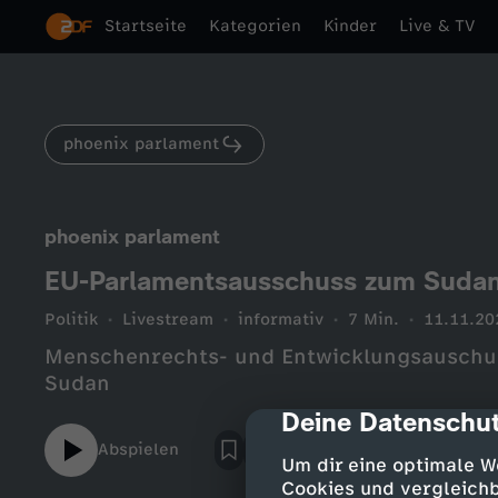
Startseite
Kategorien
Kinder
Live & TV
phoenix parlament
phoenix parlament
EU-Parlamentsausschuss zum Suda
Politik
Livestream
informativ
7 Min.
11.11.20
Menschenrechts- und Entwicklungsauschus
Sudan
Deine Datenschut
cmp-dialog-des
Abspielen
Um dir eine optimale W
Cookies und vergleichb