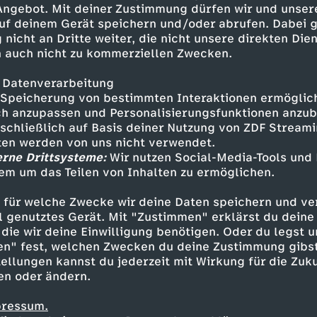
 Angebot. Mit deiner Zustimmung dürfen wir und unser
uf deinem Gerät speichern und/oder abrufen. Dabei 
 nicht an Dritte weiter, die nicht unsere direkten Dien
 auch nicht zu kommerziellen Zwecken.
 Datenverarbeitung
Speicherung von bestimmten Interaktionen ermöglicht
h anzupassen und Personalisierungsfunktionen anzub
sschließlich auf Basis deiner Nutzung von ZDF Stream
tten werden von uns nicht verwendet.
erne Drittsysteme:
Wir nutzen Social-Media-Tools und
em um das Teilen von Inhalten zu ermöglichen.
Inhalte entdecken
 für welche Zwecke wir deine Daten speichern und ver
estream
informativ
phoenix parlament
ell genutztes Gerät. Mit "Zustimmen" erklärst du dein
die wir deine Einwilligung benötigen. Oder du legst u
en" fest, welchen Zwecken du deine Zustimmung gibst
ellungen kannst du jederzeit mit Wirkung für die Zuku
en oder ändern.
pressum.