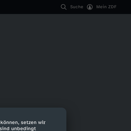
Suche
Mein ZDF
 können, setzen wir
 sind unbedingt