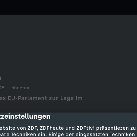
n
25
phoenix
s EU-Parlament zur Lage im
zeinstellungen
cription
ebsite von ZDF, ZDFheute und ZDFtivi präsentieren zu
are Techniken ein. Einige der eingesetzten Techniken