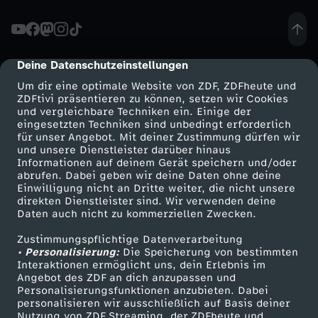
E
u
Deine Datenschutzeinstellungen
cmp-dialog-description
Um dir eine optimale Website von ZDF, ZDFheute und
r
ZDFtivi präsentieren zu können, setzen wir Cookies
und vergleichbare Techniken ein. Einige der
eingesetzten Techniken sind unbedingt erforderlich
o
für unser Angebot. Mit deiner Zustimmung dürfen wir
Mehr ZDF
Service
und unsere Dienstleister darüber hinaus
p
Informationen auf deinem Gerät speichern und/oder
ZDF-Apps
ZDFmitreden
abrufen. Dabei geben wir deine Daten ohne deine
Einwilligung nicht an Dritte weiter, die nicht unsere
ä
Smart TV
Kontakt zum ZDF
direkten Dienstleister sind. Wir verwenden deine
Daten auch nicht zu kommerziellen Zwecken.
ZDFtext
Tickets
i
Zustimmungspflichtige Datenverarbeitung
Livestreams
Zuschauerservice
• Personalisierung:
Die Speicherung von bestimmten
s
Sendungen A-Z
Hilfe
Interaktionen ermöglicht uns, dein Erlebnis im
Angebot des ZDF an dich anzupassen und
TV-Programm
Personalisierungsfunktionen anzubieten. Dabei
c
personalisieren wir ausschließlich auf Basis deiner
Nutzung von ZDF Streaming, der ZDFheute und