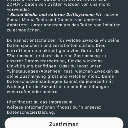
ZDFtivi. Daten von Dritten werden von uns nicht
h
Das ZDF
verwendet.
• Social Media und externe Drittsysteme:
Wir nutzen
ZDF Unternehmen
e
Social-Media-Tools und Dienste von anderen
Anbietern. Unter anderem um das Teilen von Inhalten
Karriere
zu ermöglichen.
n
Presseportal
Du kannst entscheiden, für welche Zwecke wir deine
ZDF goes Schule
Daten speichern und verarbeiten dürfen. Dies
B
betrifft nur dein aktuell genutztes Gerät. Mit
Werbefernsehen
"Zustimmen" erklärst du deine Zustimmung zu
a
unserer Datenverarbeitung, für die wir deine
Mainzelmännchen
Einwilligung benötigen. Oder du legst unter
"Einstellungen/Ablehnen" fest, welchen Zwecken du
n
deine Zustimmung gibst und welchen nicht. Deine
Datenschutzeinstellungen kannst du jederzeit mit
Wirkung für die Zukunft in deinen Einstellungen
k
widerrufen oder ändern.
f
Hier findest du das Impressum.
Partner
Weitere Informationen findest du in unserer
Datenschutzerklärung.
ü
Zustimmen