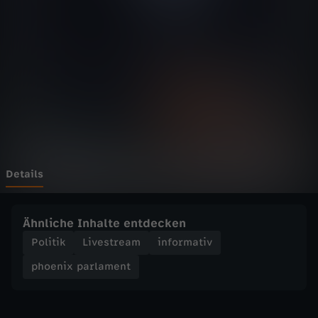
p
a
r
l
a
m
Details
e
Ähnliche Inhalte entdecken
n
Politik
Livestream
informativ
phoenix parlament
t
-