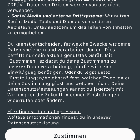
ZDFtivi. Daten von Dritten werden von uns nicht
e
Das ZDF
verwendet.
• Social Media und externe Drittsysteme:
Wir nutzen
ZDF Unternehmen
c
Social-Media-Tools und Dienste von anderen
Anbietern. Unter anderem um das Teilen von Inhalten
Karriere
zu ermöglichen.
h
Presseportal
Du kannst entscheiden, für welche Zwecke wir deine
ZDF goes Schule
Daten speichern und verarbeiten dürfen. Dies
t
betrifft nur dein aktuell genutztes Gerät. Mit
Werbefernsehen
"Zustimmen" erklärst du deine Zustimmung zu
e
unserer Datenverarbeitung, für die wir deine
Mainzelmännchen
Einwilligung benötigen. Oder du legst unter
"Einstellungen/Ablehnen" fest, welchen Zwecken du
deine Zustimmung gibst und welchen nicht. Deine
Datenschutzeinstellungen kannst du jederzeit mit
Wirkung für die Zukunft in deinen Einstellungen
widerrufen oder ändern.
Hier findest du das Impressum.
Partner
Weitere Informationen findest du in unserer
Datenschutzerklärung.
Zustimmen