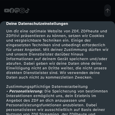
F
l
Deine Datenschutzeinstellungen
cmp-dialog-description
Um dir eine optimale Website von ZDF, ZDFheute und
u
ZDFtivi präsentieren zu können, setzen wir Cookies
und vergleichbare Techniken ein. Einige der
eingesetzten Techniken sind unbedingt erforderlich
g
für unser Angebot. Mit deiner Zustimmung dürfen wir
Mehr ZDF
Service
und unsere Dienstleister darüber hinaus
g
Informationen auf deinem Gerät speichern und/oder
ZDF-Apps
ZDFmitreden
abrufen. Dabei geben wir deine Daten ohne deine
Einwilligung nicht an Dritte weiter, die nicht unsere
a
Smart TV
Kontakt zum ZDF
direkten Dienstleister sind. Wir verwenden deine
Daten auch nicht zu kommerziellen Zwecken.
ZDFtext
Tickets
s
Zustimmungspflichtige Datenverarbeitung
Livestreams
Zuschauerservice
• Personalisierung:
Die Speicherung von bestimmten
t
Sendungen A-Z
Hilfe
Interaktionen ermöglicht uns, dein Erlebnis im
Angebot des ZDF an dich anzupassen und
TV-Programm
Personalisierungsfunktionen anzubieten. Dabei
r
personalisieren wir ausschließlich auf Basis deiner
Nutzung von ZDF Streaming, der ZDFheute und