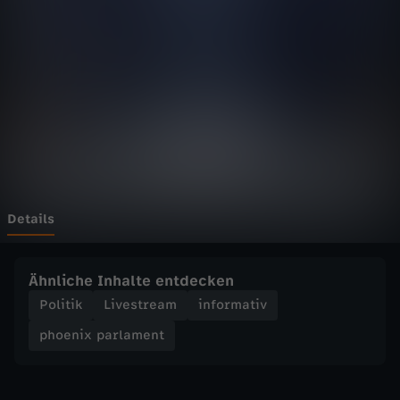
p
Wechseln zu: ZDFheute
a
r
l
a
m
Details
e
Ähnliche Inhalte entdecken
n
Politik
Livestream
informativ
phoenix parlament
t
-