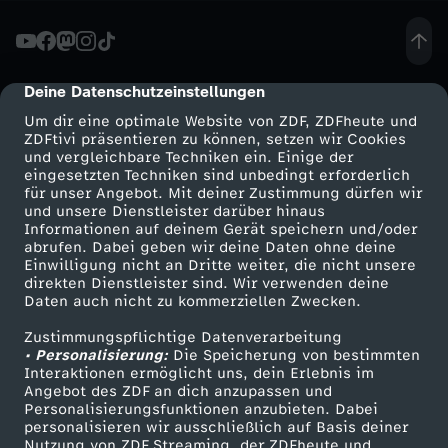
F
r
Deine Datenschutzeinstellungen
cmp-dialog-description
Um dir eine optimale Website von ZDF, ZDFheute und
a
ZDFtivi präsentieren zu können, setzen wir Cookies
und vergleichbare Techniken ein. Einige der
eingesetzten Techniken sind unbedingt erforderlich
k
für unser Angebot. Mit deiner Zustimmung dürfen wir
Mehr ZDF
Service
und unsere Dienstleister darüber hinaus
t
Informationen auf deinem Gerät speichern und/oder
ZDF-Apps
ZDFmitreden
abrufen. Dabei geben wir deine Daten ohne deine
Einwilligung nicht an Dritte weiter, die nicht unsere
i
Smart TV
Kontakt zum ZDF
direkten Dienstleister sind. Wir verwenden deine
Daten auch nicht zu kommerziellen Zwecken.
ZDFtext
Tickets
o
Zustimmungspflichtige Datenverarbeitung
Livestreams
Zuschauerservice
• Personalisierung:
Die Speicherung von bestimmten
n
Sendungen A-Z
Hilfe
Interaktionen ermöglicht uns, dein Erlebnis im
Angebot des ZDF an dich anzupassen und
TV-Programm
Personalisierungsfunktionen anzubieten. Dabei
D
personalisieren wir ausschließlich auf Basis deiner
Nutzung von ZDF Streaming, der ZDFheute und