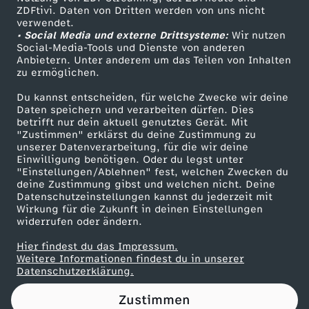
ZDFtivi. Daten von Dritten werden von uns nicht
i
Das ZDF
verwendet.
• Social Media und externe Drittsysteme:
Wir nutzen
ZDF Unternehmen
e
Social-Media-Tools und Dienste von anderen
Anbietern. Unter anderem um das Teilen von Inhalten
Karriere
zu ermöglichen.
G
Presseportal
Du kannst entscheiden, für welche Zwecke wir deine
ZDF goes Schule
Daten speichern und verarbeiten dürfen. Dies
r
betrifft nur dein aktuell genutztes Gerät. Mit
Werbefernsehen
"Zustimmen" erklärst du deine Zustimmung zu
ü
unserer Datenverarbeitung, für die wir deine
Mainzelmännchen
Einwilligung benötigen. Oder du legst unter
"Einstellungen/Ablehnen" fest, welchen Zwecken du
n
deine Zustimmung gibst und welchen nicht. Deine
Datenschutzeinstellungen kannst du jederzeit mit
Wirkung für die Zukunft in deinen Einstellungen
e
widerrufen oder ändern.
n
Hier findest du das Impressum.
Partner
Weitere Informationen findest du in unserer
Datenschutzerklärung.
z
Zustimmen