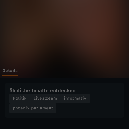
p
a
r
l
a
m
Details
e
Ähnliche Inhalte entdecken
n
Politik
Livestream
informativ
phoenix parlament
t
-