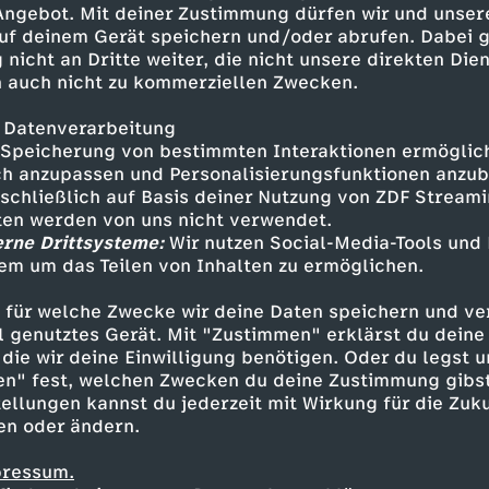
 Angebot. Mit deiner Zustimmung dürfen wir und unser
uf deinem Gerät speichern und/oder abrufen. Dabei 
 nicht an Dritte weiter, die nicht unsere direkten Dien
 auch nicht zu kommerziellen Zwecken.
 Datenverarbeitung
Speicherung von bestimmten Interaktionen ermöglicht
h anzupassen und Personalisierungsfunktionen anzub
sschließlich auf Basis deiner Nutzung von ZDF Stream
tten werden von uns nicht verwendet.
erne Drittsysteme:
Wir nutzen Social-Media-Tools und
em um das Teilen von Inhalten zu ermöglichen.
Inhalte entdecken
 für welche Zwecke wir deine Daten speichern und ver
estream
informativ
phoenix parlament
ell genutztes Gerät. Mit "Zustimmen" erklärst du dein
die wir deine Einwilligung benötigen. Oder du legst u
en" fest, welchen Zwecken du deine Zustimmung gibst
ellungen kannst du jederzeit mit Wirkung für die Zuku
en oder ändern.
pressum.