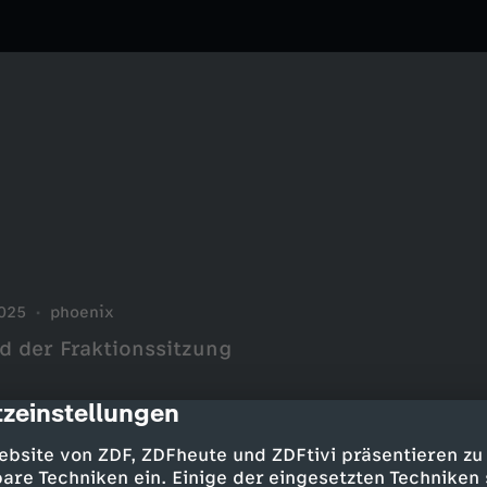
025
phoenix
d der Fraktionssitzung
zeinstellungen
cription
ebsite von ZDF, ZDFheute und ZDFtivi präsentieren zu
are Techniken ein. Einige der eingesetzten Techniken