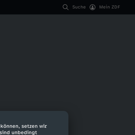
Suche
Mein ZDF
 können, setzen wir
 sind unbedingt