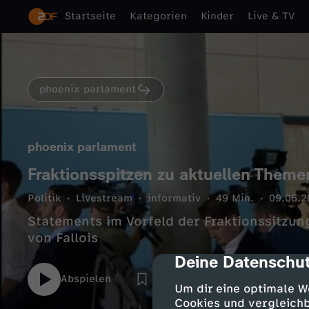
Startseite
Kategorien
Kinder
Live & TV
phoenix parlament
phoenix parlament
Fraktionsspitzen zu aktuellen Theme
Politik
Livestream
informativ
49 Min.
09.06.2
Statements im Vorfeld der Fraktionssitzu
von Fallois
Deine Datenschut
cmp-dialog-des
Abspielen
Um dir eine optimale W
Cookies und vergleichb