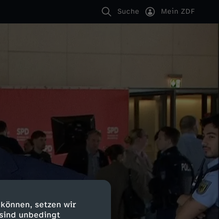
Suche
Mein ZDF
 können, setzen wir
 sind unbedingt