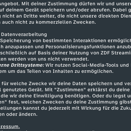
 Angebot. Mit deiner Zustimmung dürfen wir und unser
uf deinem Gerät speichern und/oder abrufen. Dabei 
 nicht an Dritte weiter, die nicht unsere direkten Dien
 auch nicht zu kommerziellen Zwecken.
 Datenverarbeitung
Speicherung von bestimmten Interaktionen ermöglicht
h anzupassen und Personalisierungsfunktionen anzub
sschließlich auf Basis deiner Nutzung von ZDF Stream
tten werden von uns nicht verwendet.
erne Drittsysteme:
Wir nutzen Social-Media-Tools und
em um das Teilen von Inhalten zu ermöglichen.
Inhalte entdecken
 für welche Zwecke wir deine Daten speichern und ver
estream
informativ
phoenix parlament
ell genutztes Gerät. Mit "Zustimmen" erklärst du dein
die wir deine Einwilligung benötigen. Oder du legst u
en" fest, welchen Zwecken du deine Zustimmung gibst
ellungen kannst du jederzeit mit Wirkung für die Zuku
en oder ändern.
pressum.