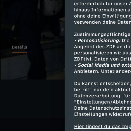
erforderlich für unser
hinaus Informationen a
ohne deine Einwilligung
verwenden deine Daten
Zustimmungspflichtige
• Personalisierung:
Die 
Angebot des ZDF an dic
Details
personalisieren wir au
ZDFtivi. Daten von Dri
• Social Media und ext
Anbietern. Unter ander
Ähnliche 
Du kannst entscheiden,
Politik
Liv
betrifft nur dein aktu
Datenverarbeitung, für 
"Einstellungen/Ablehn
Deine Datenschutzeinst
Einstellungen widerruf
Hier findest du das Im