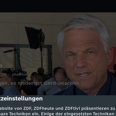
n
026
phoenix
ngen, es moderiert Gerd-Joachim
zeinstellungen
cription
ebsite von ZDF, ZDFheute und ZDFtivi präsentieren zu
are Techniken ein. Einige der eingesetzten Techniken