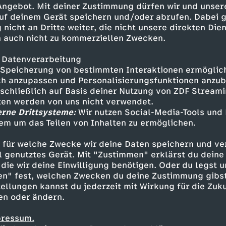
 Angebot. Mit deiner Zustimmung dürfen wir und unser
uf deinem Gerät speichern und/oder abrufen. Dabei 
 nicht an Dritte weiter, die nicht unsere direkten Dien
 auch nicht zu kommerziellen Zwecken.
 Datenverarbeitung
Speicherung von bestimmten Interaktionen ermöglicht
h anzupassen und Personalisierungsfunktionen anzub
sschließlich auf Basis deiner Nutzung von ZDF Stream
tten werden von uns nicht verwendet.
erne Drittsysteme:
Wir nutzen Social-Media-Tools und
em um das Teilen von Inhalten zu ermöglichen.
Inhalte entdecken
 für welche Zwecke wir deine Daten speichern und ver
estream
informativ
phoenix parlament
ell genutztes Gerät. Mit "Zustimmen" erklärst du dein
die wir deine Einwilligung benötigen. Oder du legst u
en" fest, welchen Zwecken du deine Zustimmung gibst
ellungen kannst du jederzeit mit Wirkung für die Zuku
en oder ändern.
pressum.