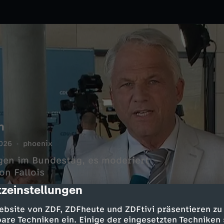
n
026
phoenix
gen im Bundestag, es moderiert
n Fallois
zeinstellungen
cription
ebsite von ZDF, ZDFheute und ZDFtivi präsentieren zu
are Techniken ein. Einige der eingesetzten Techniken