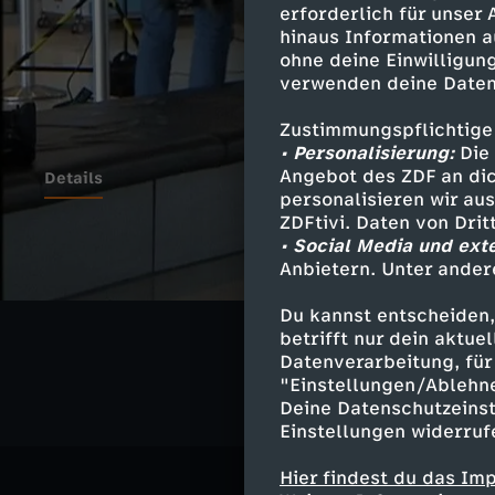
erforderlich für unser
hinaus Informationen a
ohne deine Einwilligung
verwenden deine Daten
Zustimmungspflichtige
• Personalisierung:
Die 
Angebot des ZDF an dic
Details
personalisieren wir au
ZDFtivi. Daten von Dri
• Social Media und ext
Anbietern. Unter ander
Ähnliche 
Du kannst entscheiden,
Politik
Liv
betrifft nur dein aktu
Datenverarbeitung, für 
"Einstellungen/Ablehn
Deine Datenschutzeinst
Einstellungen widerruf
Hier findest du das Im