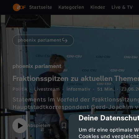
Startseite
Kategorien
Kinder
Live & TV
phoenix parlament
phoenix parlament
Fraktionsspitzen zu aktuellen Theme
Politik
Livestream
informativ
51 Min.
23.06.2
Statements im Vorfeld der Fraktionssitzun
Hauptstadtkorrespondent Gerd-Joachim vo
Deine Datenschut
cmp-dialog-des
Abspielen
Um dir eine optimale W
Cookies und vergleichb