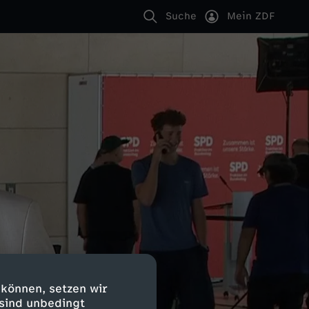
Suche
Mein ZDF
 können, setzen wir
 sind unbedingt