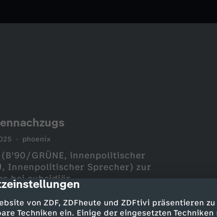
liennachzugs
025
phoenix
(B'90/GRÜNE, innenpolitischer
 Innenpolitischer Sprecher) zur
s bei subsidiär
zeinstellungen
cription
ebsite von ZDF, ZDFheute und ZDFtivi präsentieren zu
are Techniken ein. Einige der eingesetzten Techniken