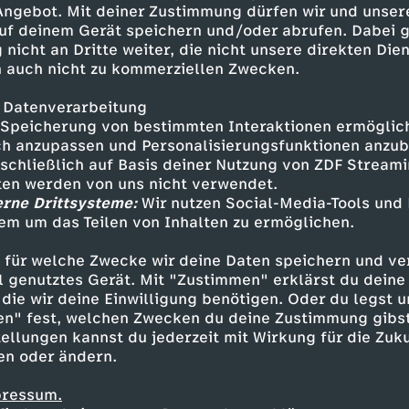
 Angebot. Mit deiner Zustimmung dürfen wir und unser
uf deinem Gerät speichern und/oder abrufen. Dabei 
 nicht an Dritte weiter, die nicht unsere direkten Dien
 auch nicht zu kommerziellen Zwecken.
 Datenverarbeitung
Speicherung von bestimmten Interaktionen ermöglicht
h anzupassen und Personalisierungsfunktionen anzub
sschließlich auf Basis deiner Nutzung von ZDF Stream
tten werden von uns nicht verwendet.
erne Drittsysteme:
Wir nutzen Social-Media-Tools und
em um das Teilen von Inhalten zu ermöglichen.
Inhalte entdecken
 für welche Zwecke wir deine Daten speichern und ver
estream
informativ
phoenix parlament
ell genutztes Gerät. Mit "Zustimmen" erklärst du dein
die wir deine Einwilligung benötigen. Oder du legst u
en" fest, welchen Zwecken du deine Zustimmung gibst
ellungen kannst du jederzeit mit Wirkung für die Zuku
en oder ändern.
pressum.