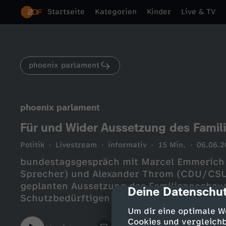
Startseite
Kategorien
Kinder
Live & TV
phoenix parlament
phoenix parlament
Für und Wider Aussetzung des Fami
Politik
Livestream
informativ
15 Min.
06.06.2
bundestagsgespräch mit Marcel Emmerich 
Sprecher) und Alexander Throm (CDU/CSU,
geplanten Aussetzung des Familiennachzug
Deine Datenschut
cmp-dialog-des
Schutzbedürftigen
Um dir eine optimale W
Cookies und vergleichb