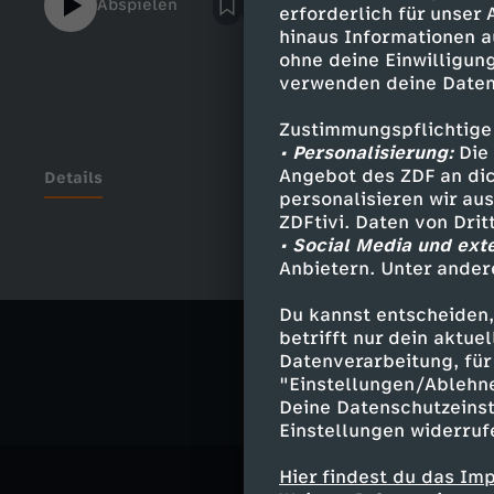
Abspielen
erforderlich für unser
hinaus Informationen a
ohne deine Einwilligung
verwenden deine Daten
Zustimmungspflichtige
• Personalisierung:
Die 
Angebot des ZDF an dic
Details
personalisieren wir au
ZDFtivi. Daten von Dri
• Social Media und ext
Anbietern. Unter ander
Ähnliche 
Du kannst entscheiden,
Politik
Liv
betrifft nur dein aktu
Datenverarbeitung, für 
"Einstellungen/Ablehn
Deine Datenschutzeinst
Einstellungen widerruf
Hier findest du das Im