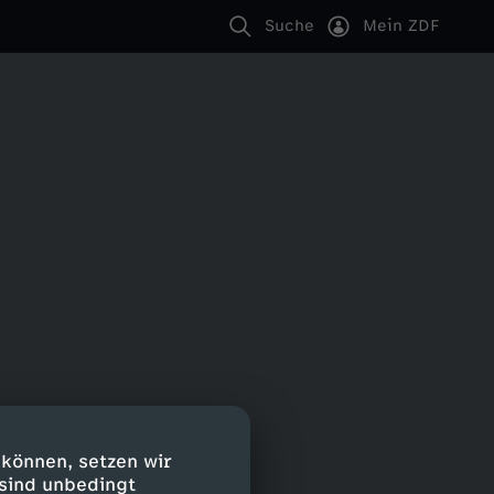
Suche
Mein ZDF
 können, setzen wir
 sind unbedingt