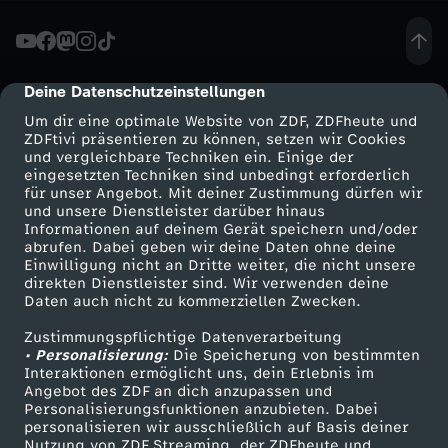
G
e
Deine Datenschutzeinstellungen
cmp-dialog-description
Um dir eine optimale Website von ZDF, ZDFheute und
d
ZDFtivi präsentieren zu können, setzen wir Cookies
und vergleichbare Techniken ein. Einige der
eingesetzten Techniken sind unbedingt erforderlich
e
für unser Angebot. Mit deiner Zustimmung dürfen wir
Mehr ZDF
Service
und unsere Dienstleister darüber hinaus
n
Informationen auf deinem Gerät speichern und/oder
ZDF-Apps
ZDFmitreden
abrufen. Dabei geben wir deine Daten ohne deine
Einwilligung nicht an Dritte weiter, die nicht unsere
k
Smart TV
Kontakt zum ZDF
direkten Dienstleister sind. Wir verwenden deine
Daten auch nicht zu kommerziellen Zwecken.
ZDFtext
Tickets
e
Zustimmungspflichtige Datenverarbeitung
Livestreams
Zuschauerservice
• Personalisierung:
Die Speicherung von bestimmten
n
Sendungen A-Z
Hilfe
Interaktionen ermöglicht uns, dein Erlebnis im
Angebot des ZDF an dich anzupassen und
TV-Programm
Personalisierungsfunktionen anzubieten. Dabei
a
personalisieren wir ausschließlich auf Basis deiner
Nutzung von ZDF Streaming, der ZDFheute und