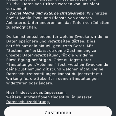
ZDFtivi. Daten von Dritten werden von uns nicht
n
Das ZDF
verwendet.
• Social Media und externe Drittsysteme:
Wir nutzen
ZDF Unternehmen
d
Social-Media-Tools und Dienste von anderen
Anbietern. Unter anderem um das Teilen von Inhalten
Karriere
zu ermöglichen.
e
Presseportal
Du kannst entscheiden, für welche Zwecke wir deine
ZDF goes Schule
Daten speichern und verarbeiten dürfen. Dies
n
betrifft nur dein aktuell genutztes Gerät. Mit
Werbefernsehen
"Zustimmen" erklärst du deine Zustimmung zu
V
unserer Datenverarbeitung, für die wir deine
Mainzelmännchen
Einwilligung benötigen. Oder du legst unter
"Einstellungen/Ablehnen" fest, welchen Zwecken du
o
deine Zustimmung gibst und welchen nicht. Deine
Datenschutzeinstellungen kannst du jederzeit mit
Wirkung für die Zukunft in deinen Einstellungen
l
widerrufen oder ändern.
k
Hier findest du das Impressum.
Partner
Weitere Informationen findest du in unserer
Datenschutzerklärung.
s
Zustimmen