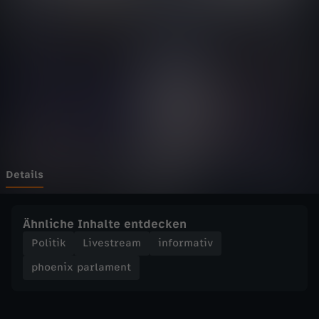
p
a
r
l
a
m
Details
e
Ähnliche Inhalte entdecken
n
Politik
Livestream
informativ
phoenix parlament
t
-