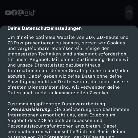
G
e
Deine Datenschutzeinstellungen
cmp-dialog-description
Um dir eine optimale Website von ZDF, ZDFheute und
n
ZDFtivi präsentieren zu können, setzen wir Cookies
und vergleichbare Techniken ein. Einige der
eingesetzten Techniken sind unbedingt erforderlich
e
für unser Angebot. Mit deiner Zustimmung dürfen wir
Mehr ZDF
Service
und unsere Dienstleister darüber hinaus
r
Informationen auf deinem Gerät speichern und/oder
ZDF-Apps
ZDFmitreden
abrufen. Dabei geben wir deine Daten ohne deine
Einwilligung nicht an Dritte weiter, die nicht unsere
a
Smart TV
Kontakt zum ZDF
direkten Dienstleister sind. Wir verwenden deine
Daten auch nicht zu kommerziellen Zwecken.
ZDFtext
Tickets
l
Zustimmungspflichtige Datenverarbeitung
Livestreams
Zuschauerservice
• Personalisierung:
Die Speicherung von bestimmten
d
Sendungen A-Z
Hilfe
Interaktionen ermöglicht uns, dein Erlebnis im
Angebot des ZDF an dich anzupassen und
TV-Programm
Personalisierungsfunktionen anzubieten. Dabei
e
personalisieren wir ausschließlich auf Basis deiner
Nutzung von ZDF Streaming, der ZDFheute und