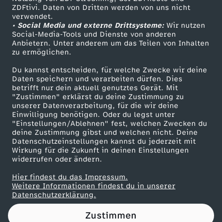
ZDFtivi. Daten von Dritten werden von uns nicht
b
Das ZDF
verwendet.
• Social Media und externe Drittsysteme:
Wir nutzen
ZDF Unternehmen
a
Social-Media-Tools und Dienste von anderen
Anbietern. Unter anderem um das Teilen von Inhalten
Karriere
zu ermöglichen.
t
Presseportal
Du kannst entscheiden, für welche Zwecke wir deine
ZDF goes Schule
Daten speichern und verarbeiten dürfen. Dies
t
betrifft nur dein aktuell genutztes Gerät. Mit
Werbefernsehen
"Zustimmen" erklärst du deine Zustimmung zu
e
unserer Datenverarbeitung, für die wir deine
Mainzelmännchen
Einwilligung benötigen. Oder du legst unter
"Einstellungen/Ablehnen" fest, welchen Zwecken du
:
deine Zustimmung gibst und welchen nicht. Deine
Datenschutzeinstellungen kannst du jederzeit mit
Wirkung für die Zukunft in deinen Einstellungen
A
widerrufen oder ändern.
m
Hier findest du das Impressum.
Partner
Weitere Informationen findest du in unserer
Datenschutzerklärung.
i
Zustimmen