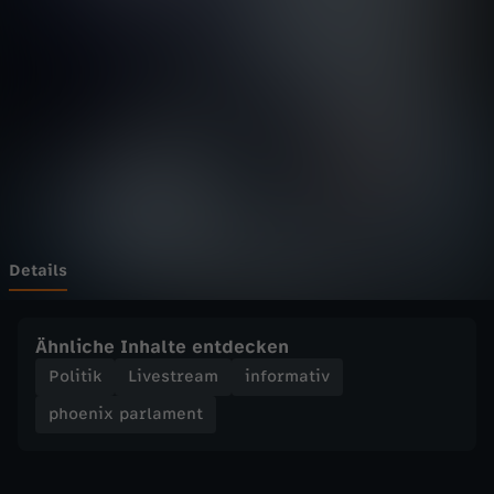
p
a
r
l
a
m
Details
e
Ähnliche Inhalte entdecken
n
Politik
Livestream
informativ
phoenix parlament
t
-