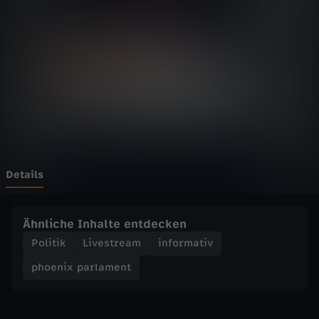
p
a
r
l
a
m
Details
e
Ähnliche Inhalte entdecken
n
Politik
Livestream
informativ
phoenix parlament
t
-