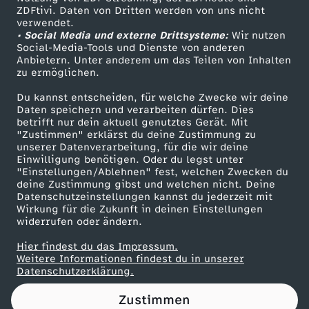
ZDFtivi. Daten von Dritten werden von uns nicht
t
Das ZDF
verwendet.
• Social Media und externe Drittsysteme:
Wir nutzen
ZDF Unternehmen
r
Social-Media-Tools und Dienste von anderen
Anbietern. Unter anderem um das Teilen von Inhalten
Karriere
zu ermöglichen.
ä
Presseportal
Du kannst entscheiden, für welche Zwecke wir deine
ZDF goes Schule
Daten speichern und verarbeiten dürfen. Dies
g
betrifft nur dein aktuell genutztes Gerät. Mit
Werbefernsehen
"Zustimmen" erklärst du deine Zustimmung zu
e
unserer Datenverarbeitung, für die wir deine
Mainzelmännchen
Einwilligung benötigen. Oder du legst unter
"Einstellungen/Ablehnen" fest, welchen Zwecken du
z
deine Zustimmung gibst und welchen nicht. Deine
Datenschutzeinstellungen kannst du jederzeit mit
Wirkung für die Zukunft in deinen Einstellungen
u
widerrufen oder ändern.
I
Hier findest du das Impressum.
Partner
Weitere Informationen findest du in unserer
Datenschutzerklärung.
n
Zustimmen