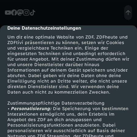
G
r
Deine Datenschutzeinstellungen
cmp-dialog-description
Um dir eine optimale Website von ZDF, ZDFheute und
ü
ZDFtivi präsentieren zu können, setzen wir Cookies
und vergleichbare Techniken ein. Einige der
eingesetzten Techniken sind unbedingt erforderlich
n
für unser Angebot. Mit deiner Zustimmung dürfen wir
Mehr ZDF
Service
und unsere Dienstleister darüber hinaus
e
Informationen auf deinem Gerät speichern und/oder
ZDF-Apps
ZDFmitreden
abrufen. Dabei geben wir deine Daten ohne deine
Einwilligung nicht an Dritte weiter, die nicht unsere
n
Smart TV
Kontakt zum ZDF
direkten Dienstleister sind. Wir verwenden deine
Daten auch nicht zu kommerziellen Zwecken.
ZDFtext
Tickets
-
Zustimmungspflichtige Datenverarbeitung
Livestreams
Zuschauerservice
• Personalisierung:
Die Speicherung von bestimmten
A
Sendungen A-Z
Hilfe
Interaktionen ermöglicht uns, dein Erlebnis im
Angebot des ZDF an dich anzupassen und
TV-Programm
Personalisierungsfunktionen anzubieten. Dabei
n
personalisieren wir ausschließlich auf Basis deiner
Nutzung von ZDF Streaming, der ZDFheute und