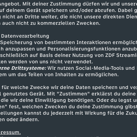
 Angebot. Mit deiner Zustimmung dürfen wir und unser
uf deinem Gerät speichern und/oder abrufen. Dabei 
 nicht an Dritte weiter, die nicht unsere direkten Dien
 auch nicht zu kommerziellen Zwecken.
 Datenverarbeitung
Speicherung von bestimmten Interaktionen ermöglicht
h anzupassen und Personalisierungsfunktionen anzub
sschließlich auf Basis deiner Nutzung von ZDF Stream
tten werden von uns nicht verwendet.
erne Drittsysteme:
Wir nutzen Social-Media-Tools und
em um das Teilen von Inhalten zu ermöglichen.
Inhalte entdecken
 für welche Zwecke wir deine Daten speichern und ver
estream
informativ
phoenix parlament
ell genutztes Gerät. Mit "Zustimmen" erklärst du dein
die wir deine Einwilligung benötigen. Oder du legst u
en" fest, welchen Zwecken du deine Zustimmung gibst
ellungen kannst du jederzeit mit Wirkung für die Zuku
en oder ändern.
pressum.