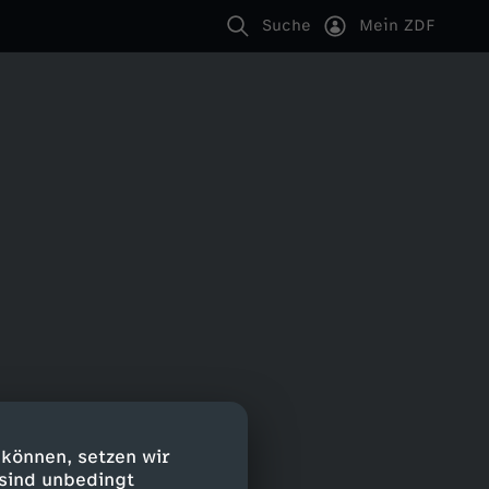
Suche
Mein ZDF
 können, setzen wir
 sind unbedingt