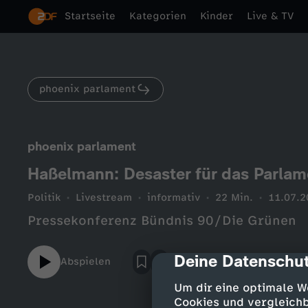
Startseite
Kategorien
Kinder
Live & TV
phoenix parlament
phoenix parlament
Haßelmann: Desaster für das Parlam
Politik
Livestream
informativ
22 Min.
11.07.2
Pressekonferenz Bündnis 90/Die Grünen
Deine Datenschut
cmp-dialog-des
Abspielen
Um dir eine optimale W
Cookies und vergleichb