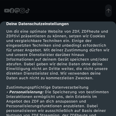
H
a
Deine Datenschutzeinstellungen
cmp-dialog-description
Um dir eine optimale Website von ZDF, ZDFheute und
u
ZDFtivi präsentieren zu können, setzen wir Cookies
und vergleichbare Techniken ein. Einige der
eingesetzten Techniken sind unbedingt erforderlich
s
für unser Angebot. Mit deiner Zustimmung dürfen wir
Mehr ZDF
Service
und unsere Dienstleister darüber hinaus
h
Informationen auf deinem Gerät speichern und/oder
ZDF-Apps
ZDFmitreden
abrufen. Dabei geben wir deine Daten ohne deine
Einwilligung nicht an Dritte weiter, die nicht unsere
a
Smart TV
Kontakt zum ZDF
direkten Dienstleister sind. Wir verwenden deine
Daten auch nicht zu kommerziellen Zwecken.
ZDFtext
Tickets
l
Zustimmungspflichtige Datenverarbeitung
Livestreams
Zuschauerservice
• Personalisierung:
Die Speicherung von bestimmten
t
Sendungen A-Z
Hilfe
Interaktionen ermöglicht uns, dein Erlebnis im
Angebot des ZDF an dich anzupassen und
TV-Programm
Personalisierungsfunktionen anzubieten. Dabei
2
personalisieren wir ausschließlich auf Basis deiner
Nutzung von ZDF Streaming, der ZDFheute und