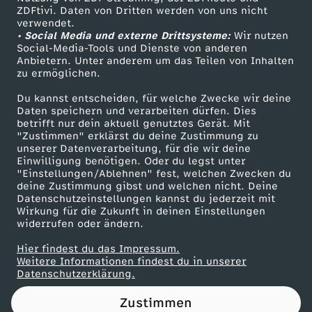
ZDFtivi. Daten von Dritten werden von uns nicht
0
Das ZDF
verwendet.
• Social Media und externe Drittsysteme:
Wir nutzen
ZDF Unternehmen
2
Social-Media-Tools und Dienste von anderen
Anbietern. Unter anderem um das Teilen von Inhalten
Karriere
zu ermöglichen.
5
Presseportal
Du kannst entscheiden, für welche Zwecke wir deine
ZDF goes Schule
Daten speichern und verarbeiten dürfen. Dies
:
betrifft nur dein aktuell genutztes Gerät. Mit
Werbefernsehen
"Zustimmen" erklärst du deine Zustimmung zu
W
unserer Datenverarbeitung, für die wir deine
Mainzelmännchen
Einwilligung benötigen. Oder du legst unter
"Einstellungen/Ablehnen" fest, welchen Zwecken du
o
deine Zustimmung gibst und welchen nicht. Deine
Datenschutzeinstellungen kannst du jederzeit mit
Wirkung für die Zukunft in deinen Einstellungen
h
widerrufen oder ändern.
n
Hier findest du das Impressum.
Partner
Weitere Informationen findest du in unserer
Datenschutzerklärung.
e
Zustimmen