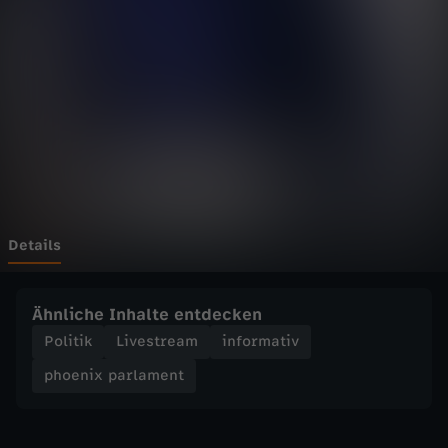
p
a
r
l
a
m
Details
e
Ähnliche Inhalte entdecken
n
Politik
Livestream
informativ
phoenix parlament
t
-