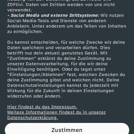
ZDFtivi. Daten von Dritten werden von uns nicht
0
Das ZDF
verwendet.
• Social Media und externe Drittsysteme:
Wir nutzen
ZDF Unternehmen
2
Social-Media-Tools und Dienste von anderen
Anbietern. Unter anderem um das Teilen von Inhalten
Karriere
zu ermöglichen.
6
Presseportal
Du kannst entscheiden, für welche Zwecke wir deine
ZDF goes Schule
Daten speichern und verarbeiten dürfen. Dies
:
betrifft nur dein aktuell genutztes Gerät. Mit
Werbefernsehen
"Zustimmen" erklärst du deine Zustimmung zu
A
unserer Datenverarbeitung, für die wir deine
Mainzelmännchen
Einwilligung benötigen. Oder du legst unter
"Einstellungen/Ablehnen" fest, welchen Zwecken du
l
deine Zustimmung gibst und welchen nicht. Deine
Datenschutzeinstellungen kannst du jederzeit mit
Wirkung für die Zukunft in deinen Einstellungen
l
widerrufen oder ändern.
g
Hier findest du das Impressum.
Partner
Weitere Informationen findest du in unserer
Datenschutzerklärung.
e
Zustimmen