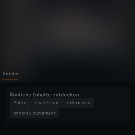
p
a
r
l
a
m
Details
e
Ähnliche Inhalte entdecken
n
Politik
Livestream
informativ
phoenix parlament
t
-