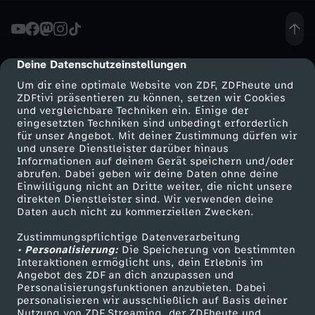
H
a
Deine Datenschutzeinstellungen
cmp-dialog-description
Um dir eine optimale Website von ZDF, ZDFheute und
u
ZDFtivi präsentieren zu können, setzen wir Cookies
und vergleichbare Techniken ein. Einige der
eingesetzten Techniken sind unbedingt erforderlich
s
für unser Angebot. Mit deiner Zustimmung dürfen wir
Mehr ZDF
Service
und unsere Dienstleister darüber hinaus
h
Informationen auf deinem Gerät speichern und/oder
ZDF-Apps
ZDFmitreden
abrufen. Dabei geben wir deine Daten ohne deine
Einwilligung nicht an Dritte weiter, die nicht unsere
a
Smart TV
Kontakt zum ZDF
direkten Dienstleister sind. Wir verwenden deine
Daten auch nicht zu kommerziellen Zwecken.
ZDFtext
Tickets
l
Zustimmungspflichtige Datenverarbeitung
Livestreams
Zuschauerservice
• Personalisierung:
Die Speicherung von bestimmten
t
Sendungen A-Z
Hilfe
Interaktionen ermöglicht uns, dein Erlebnis im
Angebot des ZDF an dich anzupassen und
TV-Programm
Personalisierungsfunktionen anzubieten. Dabei
2
personalisieren wir ausschließlich auf Basis deiner
Nutzung von ZDF Streaming, der ZDFheute und