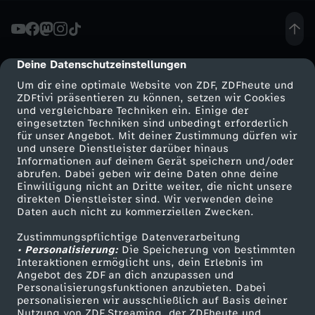
H
a
Deine Datenschutzeinstellungen
cmp-dialog-description
Um dir eine optimale Website von ZDF, ZDFheute und
u
ZDFtivi präsentieren zu können, setzen wir Cookies
und vergleichbare Techniken ein. Einige der
eingesetzten Techniken sind unbedingt erforderlich
s
für unser Angebot. Mit deiner Zustimmung dürfen wir
Mehr ZDF
Service
und unsere Dienstleister darüber hinaus
h
Informationen auf deinem Gerät speichern und/oder
ZDF-Apps
ZDFmitreden
abrufen. Dabei geben wir deine Daten ohne deine
Einwilligung nicht an Dritte weiter, die nicht unsere
a
Smart TV
Kontakt zum ZDF
direkten Dienstleister sind. Wir verwenden deine
Daten auch nicht zu kommerziellen Zwecken.
ZDFtext
Tickets
l
Zustimmungspflichtige Datenverarbeitung
Livestreams
Zuschauerservice
• Personalisierung:
Die Speicherung von bestimmten
t
Sendungen A-Z
Hilfe
Interaktionen ermöglicht uns, dein Erlebnis im
Angebot des ZDF an dich anzupassen und
TV-Programm
Personalisierungsfunktionen anzubieten. Dabei
2
personalisieren wir ausschließlich auf Basis deiner
Nutzung von ZDF Streaming, der ZDFheute und