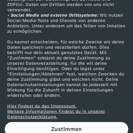
ZDFtivi. Daten von Dritten werden von uns nicht
0
Das ZDF
verwendet.
• Social Media und externe Drittsysteme:
Wir nutzen
ZDF Unternehmen
2
Social-Media-Tools und Dienste von anderen
Anbietern. Unter anderem um das Teilen von Inhalten
Karriere
zu ermöglichen.
6
Presseportal
Du kannst entscheiden, für welche Zwecke wir deine
ZDF goes Schule
Daten speichern und verarbeiten dürfen. Dies
:
betrifft nur dein aktuell genutztes Gerät. Mit
Werbefernsehen
"Zustimmen" erklärst du deine Zustimmung zu
E
unserer Datenverarbeitung, für die wir deine
Mainzelmännchen
Einwilligung benötigen. Oder du legst unter
"Einstellungen/Ablehnen" fest, welchen Zwecken du
t
deine Zustimmung gibst und welchen nicht. Deine
Datenschutzeinstellungen kannst du jederzeit mit
Wirkung für die Zukunft in deinen Einstellungen
a
widerrufen oder ändern.
t
Hier findest du das Impressum.
Partner
Weitere Informationen findest du in unserer
Datenschutzerklärung.
f
Zustimmen