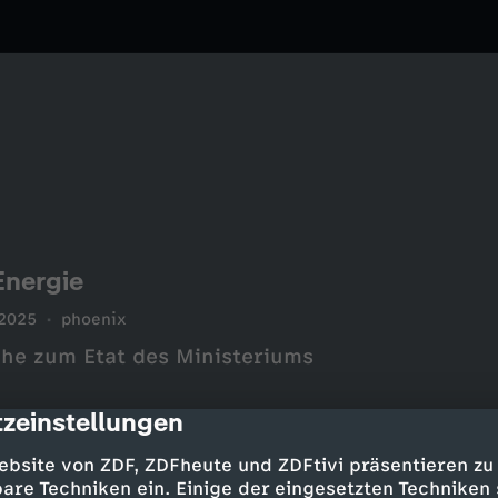
Energie
.2025
phoenix
che zum Etat des Ministeriums
zeinstellungen
cription
ebsite von ZDF, ZDFheute und ZDFtivi präsentieren zu
are Techniken ein. Einige der eingesetzten Techniken