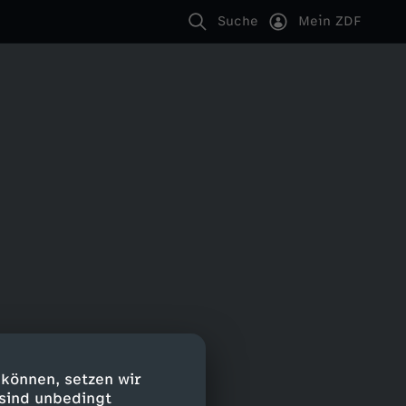
Suche
Mein ZDF
 können, setzen wir
 sind unbedingt