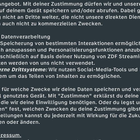
 Angebot. Mit deiner Zustimmung dürfen wir und unser
uf deinem Gerät speichern und/oder abrufen. Dabei 
 nicht an Dritte weiter, die nicht unsere direkten Dien
 auch nicht zu kommerziellen Zwecken.
 Datenverarbeitung
Speicherung von bestimmten Interaktionen ermöglicht
h anzupassen und Personalisierungsfunktionen anzub
sschließlich auf Basis deiner Nutzung von ZDF Stream
tten werden von uns nicht verwendet.
erne Drittsysteme:
Wir nutzen Social-Media-Tools und
em um das Teilen von Inhalten zu ermöglichen.
Inhalte entdecken
 für welche Zwecke wir deine Daten speichern und ver
estream
informativ
phoenix parlament
ell genutztes Gerät. Mit "Zustimmen" erklärst du dein
die wir deine Einwilligung benötigen. Oder du legst u
en" fest, welchen Zwecken du deine Zustimmung gibst
ellungen kannst du jederzeit mit Wirkung für die Zuku
en oder ändern.
pressum.