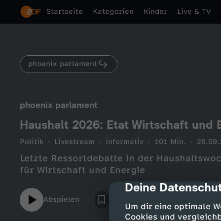
Startseite
Kategorien
Kinder
Live & TV
phoenix parlament
phoenix parlament
Haushalt 2026: Etat Wirtschaft und 
Politik
Livestream
informativ
101 Min.
26.09
Letzte Ressortdebatte in der Haushaltswo
für Wirtschaft und Energie
Deine Datenschut
cmp-dialog-des
Abspielen
Um dir eine optimale W
Cookies und vergleichb