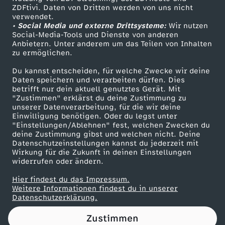
ZDFtivi. Daten von Dritten werden von uns nicht
3
Das ZDF
verwendet.
• Social Media und externe Drittsysteme:
Wir nutzen
ZDF Unternehmen
:
Social-Media-Tools und Dienste von anderen
Anbietern. Unter anderem um das Teilen von Inhalten
Karriere
zu ermöglichen.
A
Presseportal
Du kannst entscheiden, für welche Zwecke wir deine
ZDF goes Schule
Daten speichern und verarbeiten dürfen. Dies
l
betrifft nur dein aktuell genutztes Gerät. Mit
Werbefernsehen
"Zustimmen" erklärst du deine Zustimmung zu
l
unserer Datenverarbeitung, für die wir deine
Mainzelmännchen
Einwilligung benötigen. Oder du legst unter
"Einstellungen/Ablehnen" fest, welchen Zwecken du
g
deine Zustimmung gibst und welchen nicht. Deine
Datenschutzeinstellungen kannst du jederzeit mit
Wirkung für die Zukunft in deinen Einstellungen
e
widerrufen oder ändern.
m
Hier findest du das Impressum.
Partner
Weitere Informationen findest du in unserer
Datenschutzerklärung.
e
Zustimmen