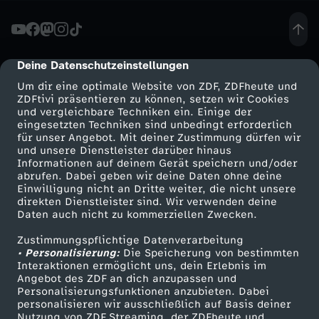
H
a
Deine Datenschutzeinstellungen
cmp-dialog-description
Um dir eine optimale Website von ZDF, ZDFheute und
u
ZDFtivi präsentieren zu können, setzen wir Cookies
und vergleichbare Techniken ein. Einige der
eingesetzten Techniken sind unbedingt erforderlich
s
für unser Angebot. Mit deiner Zustimmung dürfen wir
Mehr ZDF
Service
und unsere Dienstleister darüber hinaus
h
Informationen auf deinem Gerät speichern und/oder
ZDF-Apps
ZDFmitreden
abrufen. Dabei geben wir deine Daten ohne deine
Einwilligung nicht an Dritte weiter, die nicht unsere
a
Smart TV
Kontakt zum ZDF
direkten Dienstleister sind. Wir verwenden deine
Daten auch nicht zu kommerziellen Zwecken.
ZDFtext
Tickets
l
Zustimmungspflichtige Datenverarbeitung
Livestreams
Zuschauerservice
• Personalisierung:
Die Speicherung von bestimmten
t
Sendungen A-Z
Hilfe
Interaktionen ermöglicht uns, dein Erlebnis im
Angebot des ZDF an dich anzupassen und
TV-Programm
Personalisierungsfunktionen anzubieten. Dabei
2
personalisieren wir ausschließlich auf Basis deiner
Nutzung von ZDF Streaming, der ZDFheute und