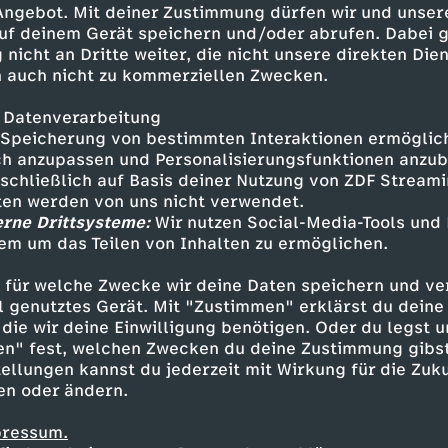
 Angebot. Mit deiner Zustimmung dürfen wir und unser
uf deinem Gerät speichern und/oder abrufen. Dabei 
 nicht an Dritte weiter, die nicht unsere direkten Dien
 auch nicht zu kommerziellen Zwecken.
 Datenverarbeitung
Speicherung von bestimmten Interaktionen ermöglicht
h anzupassen und Personalisierungsfunktionen anzub
sschließlich auf Basis deiner Nutzung von ZDF Stream
tten werden von uns nicht verwendet.
erne Drittsysteme:
Wir nutzen Social-Media-Tools und
em um das Teilen von Inhalten zu ermöglichen.
Inhalte entdecken
 für welche Zwecke wir deine Daten speichern und ver
estream
informativ
phoenix parlament
ell genutztes Gerät. Mit "Zustimmen" erklärst du dein
die wir deine Einwilligung benötigen. Oder du legst u
en" fest, welchen Zwecken du deine Zustimmung gibst
ellungen kannst du jederzeit mit Wirkung für die Zuku
en oder ändern.
pressum.