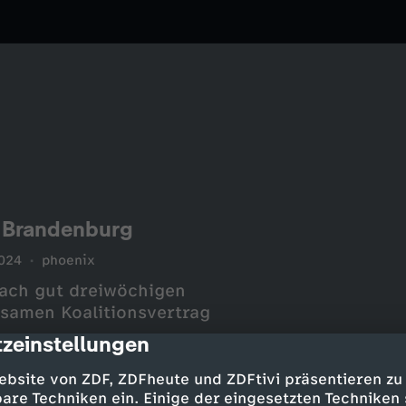
 Brandenburg
024
phoenix
ach gut dreiwöchigen
samen Koalitionsvertrag
zeinstellungen
cription
ebsite von ZDF, ZDFheute und ZDFtivi präsentieren zu
are Techniken ein. Einige der eingesetzten Techniken