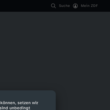
Suche
Mein ZDF
 können, setzen wir
 sind unbedingt