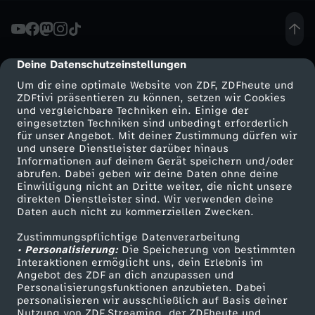
M
a
Deine Datenschutzeinstellungen
cmp-dialog-description
Um dir eine optimale Website von ZDF, ZDFheute und
s
ZDFtivi präsentieren zu können, setzen wir Cookies
und vergleichbare Techniken ein. Einige der
eingesetzten Techniken sind unbedingt erforderlich
t
für unser Angebot. Mit deiner Zustimmung dürfen wir
Mehr ZDF
Service
und unsere Dienstleister darüber hinaus
u
Informationen auf deinem Gerät speichern und/oder
ZDF-Apps
ZDFmitreden
abrufen. Dabei geben wir deine Daten ohne deine
Einwilligung nicht an Dritte weiter, die nicht unsere
n
Smart TV
Kontakt zum ZDF
direkten Dienstleister sind. Wir verwenden deine
Daten auch nicht zu kommerziellen Zwecken.
ZDFtext
Tickets
d
Zustimmungspflichtige Datenverarbeitung
Livestreams
Zuschauerservice
• Personalisierung:
Die Speicherung von bestimmten
F
Sendungen A-Z
Hilfe
Interaktionen ermöglicht uns, dein Erlebnis im
Angebot des ZDF an dich anzupassen und
TV-Programm
Personalisierungsfunktionen anzubieten. Dabei
r
personalisieren wir ausschließlich auf Basis deiner
Nutzung von ZDF Streaming, der ZDFheute und