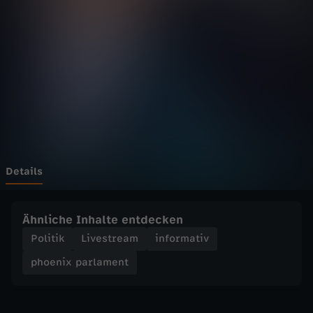
p
a
r
l
a
m
Details
e
Ähnliche Inhalte entdecken
n
Politik
Livestream
informativ
phoenix parlament
t
-