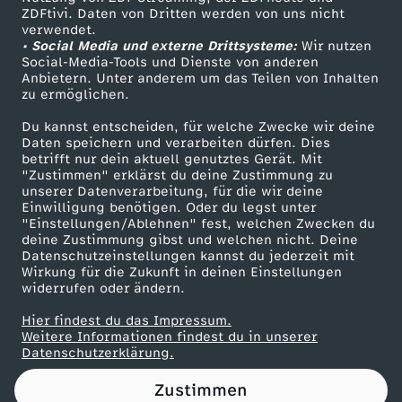
ZDFtivi. Daten von Dritten werden von uns nicht
a
Das ZDF
verwendet.
• Social Media und externe Drittsysteme:
Wir nutzen
ZDF Unternehmen
n
Social-Media-Tools und Dienste von anderen
Anbietern. Unter anderem um das Teilen von Inhalten
Karriere
zu ermöglichen.
d
Presseportal
Du kannst entscheiden, für welche Zwecke wir deine
ZDF goes Schule
Daten speichern und verarbeiten dürfen. Dies
s
betrifft nur dein aktuell genutztes Gerät. Mit
Werbefernsehen
"Zustimmen" erklärst du deine Zustimmung zu
i
unserer Datenverarbeitung, für die wir deine
Mainzelmännchen
Einwilligung benötigen. Oder du legst unter
"Einstellungen/Ablehnen" fest, welchen Zwecken du
c
deine Zustimmung gibst und welchen nicht. Deine
Datenschutzeinstellungen kannst du jederzeit mit
Wirkung für die Zukunft in deinen Einstellungen
h
widerrufen oder ändern.
e
Hier findest du das Impressum.
Partner
Weitere Informationen findest du in unserer
Datenschutzerklärung.
r
Zustimmen