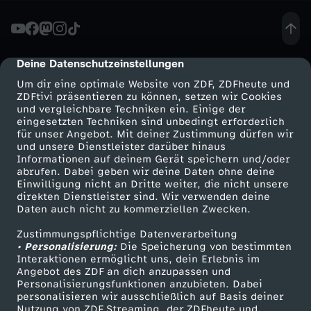
M
i
Deine Datenschutzeinstellungen
cmp-dialog-description
Um dir eine optimale Website von ZDF, ZDFheute und
e
ZDFtivi präsentieren zu können, setzen wir Cookies
und vergleichbare Techniken ein. Einige der
eingesetzten Techniken sind unbedingt erforderlich
r
für unser Angebot. Mit deiner Zustimmung dürfen wir
Mehr ZDF
Service
und unsere Dienstleister darüber hinaus
s
Informationen auf deinem Gerät speichern und/oder
ZDF-Apps
ZDFmitreden
abrufen. Dabei geben wir deine Daten ohne deine
Einwilligung nicht an Dritte weiter, die nicht unsere
c
Smart TV
Kontakt zum ZDF
direkten Dienstleister sind. Wir verwenden deine
Daten auch nicht zu kommerziellen Zwecken.
ZDFtext
Tickets
h
Zustimmungspflichtige Datenverarbeitung
Livestreams
Zuschauerservice
• Personalisierung:
Die Speicherung von bestimmten
:
Sendungen A-Z
Hilfe
Interaktionen ermöglicht uns, dein Erlebnis im
Angebot des ZDF an dich anzupassen und
TV-Programm
Personalisierungsfunktionen anzubieten. Dabei
L
personalisieren wir ausschließlich auf Basis deiner
Nutzung von ZDF Streaming, der ZDFheute und