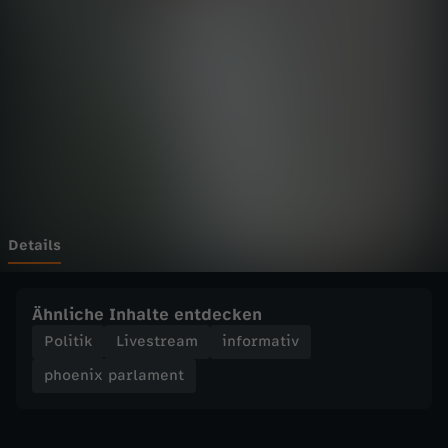
p
a
r
l
a
m
Details
e
Ähnliche Inhalte entdecken
n
Politik
Livestream
informativ
phoenix parlament
t
-