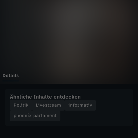
p
a
r
l
a
m
Details
e
Ähnliche Inhalte entdecken
n
Politik
Livestream
informativ
phoenix parlament
t
-