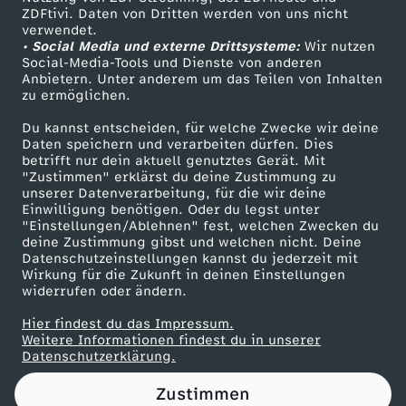
ZDFtivi. Daten von Dritten werden von uns nicht
d
Das ZDF
verwendet.
• Social Media und externe Drittsysteme:
Wir nutzen
ZDF Unternehmen
D
Social-Media-Tools und Dienste von anderen
Anbietern. Unter anderem um das Teilen von Inhalten
Karriere
zu ermöglichen.
r
Presseportal
Du kannst entscheiden, für welche Zwecke wir deine
ZDF goes Schule
Daten speichern und verarbeiten dürfen. Dies
ö
betrifft nur dein aktuell genutztes Gerät. Mit
Werbefernsehen
"Zustimmen" erklärst du deine Zustimmung zu
g
unserer Datenverarbeitung, für die wir deine
Mainzelmännchen
Einwilligung benötigen. Oder du legst unter
"Einstellungen/Ablehnen" fest, welchen Zwecken du
e
deine Zustimmung gibst und welchen nicht. Deine
Datenschutzeinstellungen kannst du jederzeit mit
Wirkung für die Zukunft in deinen Einstellungen
z
widerrufen oder ändern.
u
Hier findest du das Impressum.
Partner
Weitere Informationen findest du in unserer
Datenschutzerklärung.
m
Zustimmen