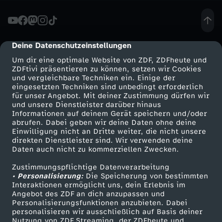
M
i
Deine Datenschutzeinstellungen
cmp-dialog-description
Um dir eine optimale Website von ZDF, ZDFheute und
e
ZDFtivi präsentieren zu können, setzen wir Cookies
und vergleichbare Techniken ein. Einige der
eingesetzten Techniken sind unbedingt erforderlich
r
für unser Angebot. Mit deiner Zustimmung dürfen wir
Mehr ZDF
Service
und unsere Dienstleister darüber hinaus
s
Informationen auf deinem Gerät speichern und/oder
ZDF-Apps
ZDFmitreden
abrufen. Dabei geben wir deine Daten ohne deine
Einwilligung nicht an Dritte weiter, die nicht unsere
c
Smart TV
Kontakt zum ZDF
direkten Dienstleister sind. Wir verwenden deine
Daten auch nicht zu kommerziellen Zwecken.
ZDFtext
Tickets
h
Zustimmungspflichtige Datenverarbeitung
Livestreams
Zuschauerservice
• Personalisierung:
Die Speicherung von bestimmten
u
Sendungen A-Z
Hilfe
Interaktionen ermöglicht uns, dein Erlebnis im
Angebot des ZDF an dich anzupassen und
TV-Programm
Personalisierungsfunktionen anzubieten. Dabei
n
personalisieren wir ausschließlich auf Basis deiner
Nutzung von ZDF Streaming, der ZDFheute und