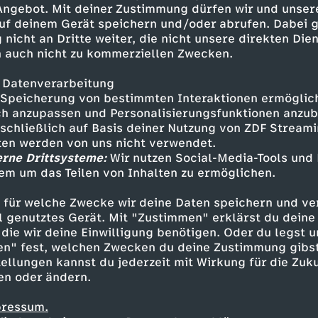
 Angebot. Mit deiner Zustimmung dürfen wir und unser
uf deinem Gerät speichern und/oder abrufen. Dabei 
 nicht an Dritte weiter, die nicht unsere direkten Dien
 auch nicht zu kommerziellen Zwecken.
 Datenverarbeitung
Speicherung von bestimmten Interaktionen ermöglicht
h anzupassen und Personalisierungsfunktionen anzub
sschließlich auf Basis deiner Nutzung von ZDF Stream
tten werden von uns nicht verwendet.
erne Drittsysteme:
Wir nutzen Social-Media-Tools und
em um das Teilen von Inhalten zu ermöglichen.
Inhalte entdecken
 für welche Zwecke wir deine Daten speichern und ver
estream
informativ
phoenix parlament
ell genutztes Gerät. Mit "Zustimmen" erklärst du dein
die wir deine Einwilligung benötigen. Oder du legst u
en" fest, welchen Zwecken du deine Zustimmung gibst
ellungen kannst du jederzeit mit Wirkung für die Zuku
en oder ändern.
pressum.