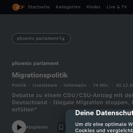
Startseite
Kategorien
Kinder
Live & TV
phoenix parlament
phoenix parlament
Migrationspolitik
Politik
Livestream
informativ
74 Min.
20.12.2
Debatte zu einem CDU/CSU-Antrag mit dem 
Deutschland - Illegale Migration stoppen
erfüllen"
Deine Datenschut
cmp-dialog-des
Um dir eine optimale W
Abspielen
Cookies und vergleichb