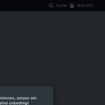
Suche
Mein ZDF
 können, setzen wir
 sind unbedingt