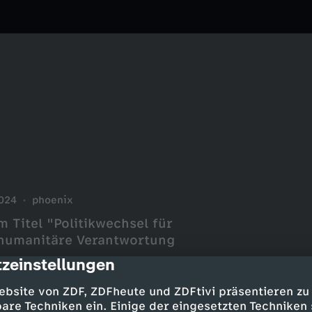
024
phoenix
Titel "Politikwechsel für
, humanitäre Verantwortung
zeinstellungen
cription
ebsite von ZDF, ZDFheute und ZDFtivi präsentieren zu
are Techniken ein. Einige der eingesetzten Techniken