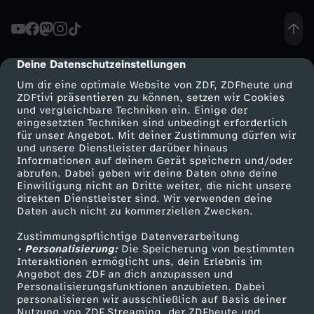
M
ü
Deine Datenschutzeinstellungen
cmp-dialog-description
Um dir eine optimale Website von ZDF, ZDFheute und
s
ZDFtivi präsentieren zu können, setzen wir Cookies
und vergleichbare Techniken ein. Einige der
eingesetzten Techniken sind unbedingt erforderlich
s
für unser Angebot. Mit deiner Zustimmung dürfen wir
Mehr ZDF
Service
und unsere Dienstleister darüber hinaus
e
Informationen auf deinem Gerät speichern und/oder
ZDF-Apps
ZDFmitreden
abrufen. Dabei geben wir deine Daten ohne deine
Einwilligung nicht an Dritte weiter, die nicht unsere
n
Smart TV
Kontakt zum ZDF
direkten Dienstleister sind. Wir verwenden deine
Daten auch nicht zu kommerziellen Zwecken.
ZDFtext
Tickets
i
Zustimmungspflichtige Datenverarbeitung
Livestreams
Zuschauerservice
• Personalisierung:
Die Speicherung von bestimmten
n
Sendungen A-Z
Hilfe
Interaktionen ermöglicht uns, dein Erlebnis im
Angebot des ZDF an dich anzupassen und
TV-Programm
Personalisierungsfunktionen anzubieten. Dabei
g
personalisieren wir ausschließlich auf Basis deiner
Nutzung von ZDF Streaming, der ZDFheute und