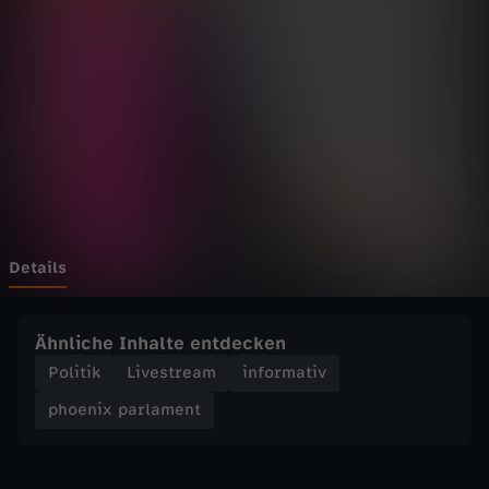
p
Wechseln zu: ZDFheute
a
r
l
a
m
Details
e
Ähnliche Inhalte entdecken
n
Politik
Livestream
informativ
phoenix parlament
t
-