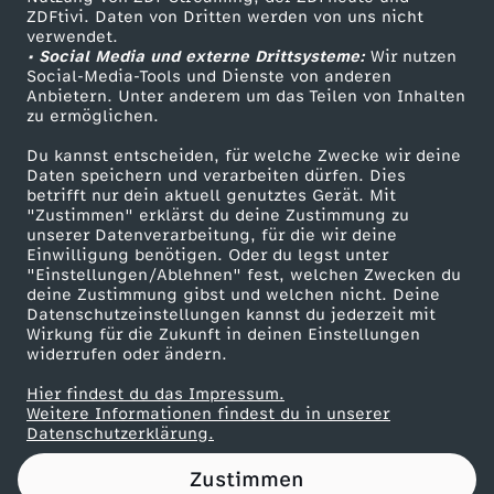
ZDFtivi. Daten von Dritten werden von uns nicht
r
Das ZDF
verwendet.
• Social Media und externe Drittsysteme:
Wir nutzen
ZDF Unternehmen
ü
Social-Media-Tools und Dienste von anderen
Anbietern. Unter anderem um das Teilen von Inhalten
Karriere
zu ermöglichen.
n
Presseportal
Du kannst entscheiden, für welche Zwecke wir deine
ZDF goes Schule
Daten speichern und verarbeiten dürfen. Dies
e
betrifft nur dein aktuell genutztes Gerät. Mit
Werbefernsehen
"Zustimmen" erklärst du deine Zustimmung zu
T
unserer Datenverarbeitung, für die wir deine
Mainzelmännchen
Einwilligung benötigen. Oder du legst unter
"Einstellungen/Ablehnen" fest, welchen Zwecken du
e
deine Zustimmung gibst und welchen nicht. Deine
Datenschutzeinstellungen kannst du jederzeit mit
Wirkung für die Zukunft in deinen Einstellungen
c
widerrufen oder ändern.
h
Hier findest du das Impressum.
Partner
Weitere Informationen findest du in unserer
Datenschutzerklärung.
n
Zustimmen