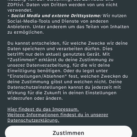
ZDFtivi. Daten von Dritten werden von uns nicht
r
Das ZDF
verwendet.
• Social Media und externe Drittsysteme:
Wir nutzen
ZDF Unternehmen
i
Social-Media-Tools und Dienste von anderen
Anbietern. Unter anderem um das Teilen von Inhalten
Karriere
zu ermöglichen.
t
Presseportal
Du kannst entscheiden, für welche Zwecke wir deine
ZDF goes Schule
Daten speichern und verarbeiten dürfen. Dies
t
betrifft nur dein aktuell genutztes Gerät. Mit
Werbefernsehen
"Zustimmen" erklärst du deine Zustimmung zu
e
unserer Datenverarbeitung, für die wir deine
Mainzelmännchen
Einwilligung benötigen. Oder du legst unter
"Einstellungen/Ablehnen" fest, welchen Zwecken du
deine Zustimmung gibst und welchen nicht. Deine
Datenschutzeinstellungen kannst du jederzeit mit
Wirkung für die Zukunft in deinen Einstellungen
widerrufen oder ändern.
Hier findest du das Impressum.
Partner
Weitere Informationen findest du in unserer
Datenschutzerklärung.
Zustimmen