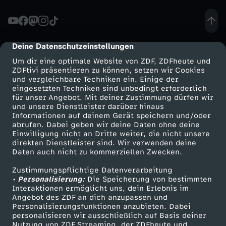
N
A
Deine Datenschutzeinstellungen
cmp-dialog-description
Um dir eine optimale Website von ZDF, ZDFheute und
T
ZDFtivi präsentieren zu können, setzen wir Cookies
und vergleichbare Techniken ein. Einige der
eingesetzten Techniken sind unbedingt erforderlich
O
für unser Angebot. Mit deiner Zustimmung dürfen wir
Mehr ZDF
Service
und unsere Dienstleister darüber hinaus
-
Informationen auf deinem Gerät speichern und/oder
ZDF-Apps
ZDFmitreden
abrufen. Dabei geben wir deine Daten ohne deine
Einwilligung nicht an Dritte weiter, die nicht unsere
B
Smart TV
Kontakt zum ZDF
direkten Dienstleister sind. Wir verwenden deine
Daten auch nicht zu kommerziellen Zwecken.
ZDFtext
Tickets
e
Zustimmungspflichtige Datenverarbeitung
Livestreams
Zuschauerservice
• Personalisierung:
Die Speicherung von bestimmten
i
Sendungen A-Z
Hilfe
Interaktionen ermöglicht uns, dein Erlebnis im
Angebot des ZDF an dich anzupassen und
TV-Programm
Personalisierungsfunktionen anzubieten. Dabei
t
personalisieren wir ausschließlich auf Basis deiner
Nutzung von ZDF Streaming, der ZDFheute und